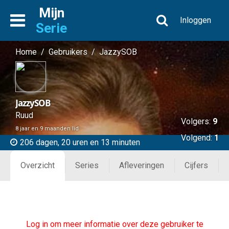
Mijn
Inloggen
Serie
Home
/
Gebruikers
/
JazzySOB
JazzySOB
Ruud
Volgers:
9
8 jaar en 9 maanden lid
Volgend:
1
206 dagen, 20 uren en 13 minuten
Overzicht
Series
Afleveringen
Cijfers
Log in om meer informatie over deze gebruiker te