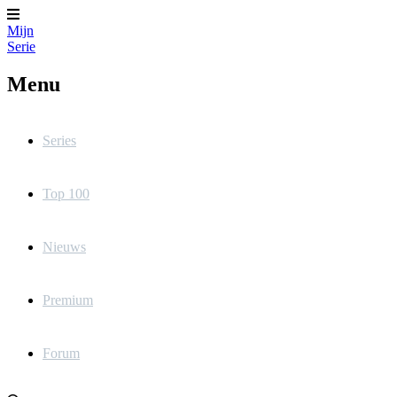
Mijn
Serie
Menu
Series
Top 100
Nieuws
Premium
Forum