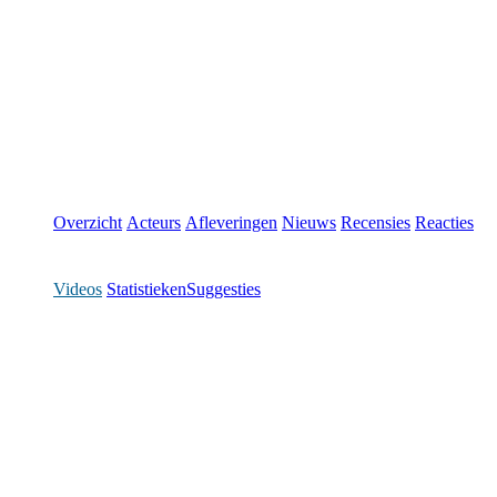
Overzicht
Acteurs
Afleveringen
Nieuws
Recensies
Reacties
Videos
Statistieken
Suggesties