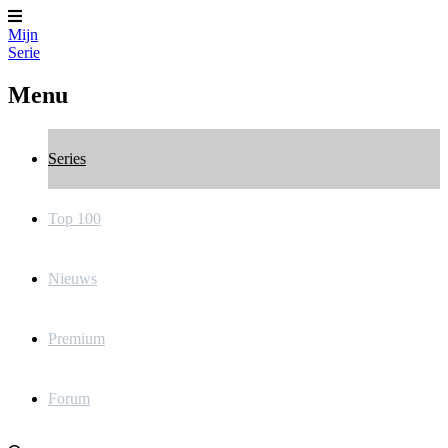
Mijn
Serie
Menu
Series
Top 100
Nieuws
Premium
Forum