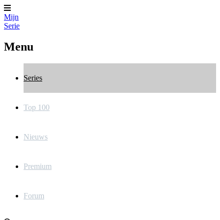
Mijn
Serie
Menu
Series
Top 100
Nieuws
Premium
Forum