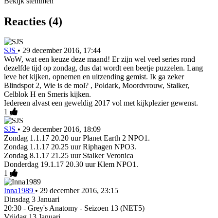
Bekijk stemmen
Reacties (4)
SJS
•
29 december 2016, 17:44
WoW, wat een keuze deze maand! Er zijn wel veel series rond
dezelfde tijd op zondag, dus dat wordt een beetje puzzelen. Lang
leve het kijken, opnemen en uitzending gemist. Ik ga zeker
Blindspot 2, Wie is de mol? , Poldark, Moordvrouw, Stalker,
Celblok H en Smeris kijken.
Iedereen alvast een geweldig 2017 vol met kijkplezier gewenst.
1
SJS
•
29 december 2016, 18:09
Zondag 1.1.17 20.20 uur Planet Earth 2 NPO1.
Zondag 1.1.17 20.25 uur Riphagen NPO3.
Zondag 8.1.17 21.25 uur Stalker Veronica
Donderdag 19.1.17 20.30 uur Klem NPO1.
1
Inna1989
•
29 december 2016, 23:15
Dinsdag 3 Januari
20:30 - Grey's Anatomy - Seizoen 13 (NET5)
Vrijdag 13 Januari