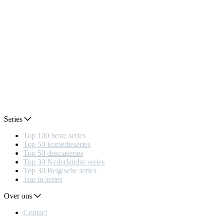
Series
Top 100 beste series
Top 50 komedieseries
Top 50 dramaseries
Top 30 Nederlandse series
Top 30 Belgische series
Jaar in series
Over ons
Contact