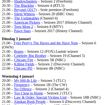
20.00 –
Shadowhunters
– Seizoen 2 (Freeform)
20.30 –
The Blacklist
– Seizoen 4 (RTL5)
21.00 –
Beyond (2017)
– Serie premiere (Freeform)
21.00 –
Silent Witness
– Seizoen 20 (BBC One)
21.00 –
The Undateables
(Channel 4)
21.00 –
American Pickers
– Seizoen 2017 (History Channel)
22.00 –
Teen Mom 2
– Seizoen 8 (MTV)
22.00 –
Pawn Stars
– Seizoen 2017 (History Channel)
Dinsdag 3 januari
21.00 -
Tyler Perry's The Haves and the Have Nots
– Seizoen 6
(OWN)
21.00 –
Bones
– Seizoen 12 (FOX)
Laatste seizoen
21.00 –
Celebrity Big Brother
– Seizoen 19 (Channel 5)
21.00 –
Chicago Fire
– Seizoen 5B (NBC)
22.00 –
Killing Fields
– Seizoen 2 (Discovery Channel)
22.00 –
Chicago PD
– Seizoen 4B (NBC)
Woensdag 4 januari
20.00 –
My 600-lb Life
– Seizoen 5 (TLC)
21.00 –
Frequency
– Seizoen 1B (The CW)
21.00 –
No Offence
– Seizoen 2 (Channel 4)
21.00 –
Too Close to Home
– Seizoen 2 (TLC)
21.00 –
Law & Order: Special Victims Unit
– Seizoen 18B (NBC)
21.00 –
Alaskan Bush People
– Seizoen 6 (Discovery Channel)