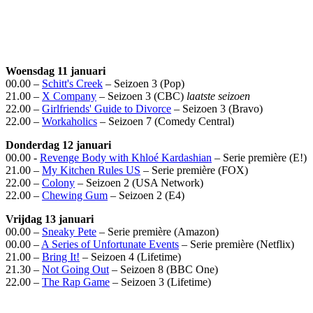
Woensdag 11 januari
00.00 –
Schitt's Creek
– Seizoen 3 (Pop)
21.00 –
X Company
– Seizoen 3 (CBC)
laatste seizoen
22.00 –
Girlfriends' Guide to Divorce
– Seizoen 3 (Bravo)
22.00 –
Workaholics
– Seizoen 7 (Comedy Central)
Donderdag 12 januari
00.00 -
Revenge Body with Khloé Kardashian
– Serie première (E!)
21.00 –
My Kitchen Rules US
– Serie première (FOX)
22.00 –
Colony
– Seizoen 2 (USA Network)
22.00 –
Chewing Gum
– Seizoen 2 (E4)
Vrijdag 13 januari
00.00 –
Sneaky Pete
– Serie première (Amazon)
00.00 –
A Series of Unfortunate Events
– Serie première (Netflix)
21.00 –
Bring It!
– Seizoen 4 (Lifetime)
21.30 –
Not Going Out
– Seizoen 8 (BBC One)
22.00 –
The Rap Game
– Seizoen 3 (Lifetime)