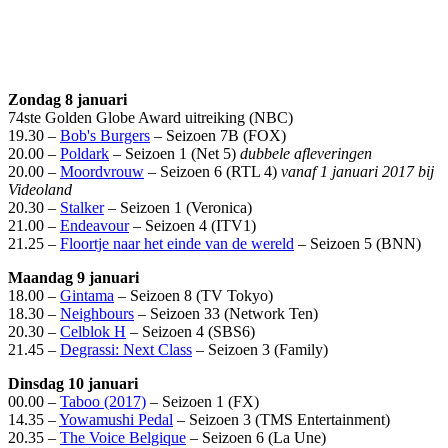
Zondag 8 januari
74ste Golden Globe Award uitreiking (NBC)
19.30 –
Bob's Burgers
– Seizoen 7B (FOX)
20.00 –
Poldark
– Seizoen 1 (Net 5)
dubbele afleveringen
20.00 –
Moordvrouw
– Seizoen 6 (RTL 4)
vanaf 1 januari 2017 bij
Videoland
20.30 –
Stalker
– Seizoen 1 (Veronica)
21.00 –
Endeavour
– Seizoen 4 (ITV1)
21.25 –
Floortje naar het einde van de wereld
– Seizoen 5 (BNN)
Maandag 9 januari
18.00 –
Gintama
– Seizoen 8 (TV Tokyo)
18.30 –
Neighbours
– Seizoen 33 (Network Ten)
20.30 –
Celblok H
– Seizoen 4 (SBS6)
21.45 –
Degrassi: Next Class
– Seizoen 3 (Family)
Dinsdag 10 januari
00.00 –
Taboo (2017)
– Seizoen 1 (FX)
14.35 –
Yowamushi Pedal
– Seizoen 3 (TMS Entertainment)
20.35 –
The Voice Belgique
– Seizoen 6 (La Une)