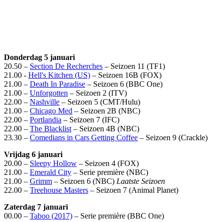
Donderdag 5 januari
20.50 –
Section De Recherches
– Seizoen 11 (TF1)
21.00 -
Hell's Kitchen (US)
– Seizoen 16B (FOX)
21.00 –
Death In Paradise
– Seizoen 6 (BBC One)
21.00 –
Unforgotten
– Seizoen 2 (ITV)
22.00 –
Nashville
– Seizoen 5 (CMT/Hulu)
21.00 –
Chicago Med
– Seizoen 2B (NBC)
22.00 –
Portlandia
– Seizoen 7 (IFC)
22.00 –
The Blacklist
– Seizoen 4B (NBC)
23.30 –
Comedians in Cars Getting Coffee
– Seizoen 9 (Crackle)
Vrijdag 6 januari
20.00 –
Sleepy Hollow
– Seizoen 4 (FOX)
21.00 –
Emerald City
– Serie première (NBC)
21.00 –
Grimm
– Seizoen 6 (NBC)
Laatste Seizoen
22.00 –
Treehouse Masters
– Seizoen 7 (Animal Planet)
Zaterdag 7 januari
00.00 –
Taboo (2017)
– Serie première (BBC One)