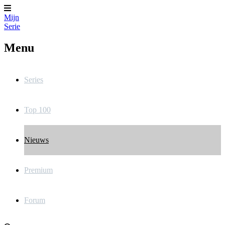
Mijn
Serie
Menu
Series
Top 100
Nieuws
Premium
Forum