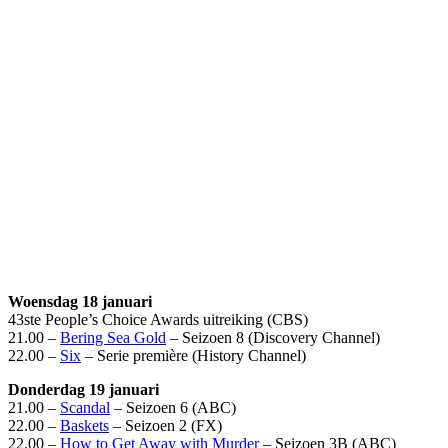
Woensdag 18 januari
43ste People’s Choice Awards uitreiking (CBS)
21.00 –
Bering Sea Gold
– Seizoen 8 (Discovery Channel)
22.00 –
Six
– Serie première (History Channel)
Donderdag 19 januari
21.00 –
Scandal
– Seizoen 6 (ABC)
22.00 –
Baskets
– Seizoen 2 (FX)
22.00 –
How to Get Away with Murder
– Seizoen 3B (ABC)