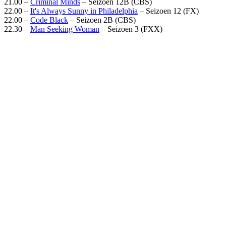
21.00 –
Criminal Minds
– Seizoen 12B (CBS)
22.00 –
It's Always Sunny in Philadelphia
– Seizoen 12 (FX)
22.00 –
Code Black
– Seizoen 2B (CBS)
22.30 –
Man Seeking Woman
– Seizoen 3 (FXX)