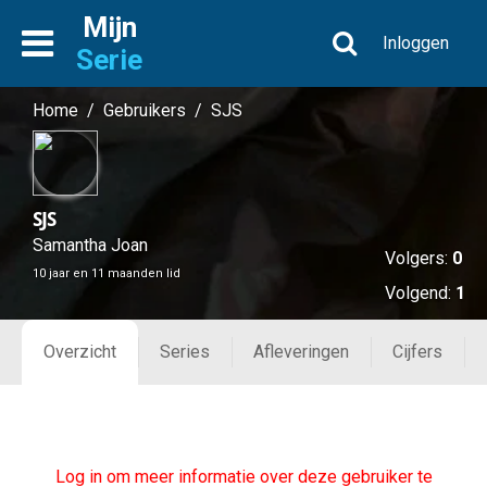
Mijn
Inloggen
Serie
Home
/
Gebruikers
/
SJS
SJS
Samantha Joan
Volgers:
0
10 jaar en 11 maanden lid
Volgend:
1
Overzicht
Series
Afleveringen
Cijfers
Log in om meer informatie over deze gebruiker te