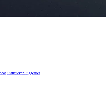
deos
Statistieken
Suggesties