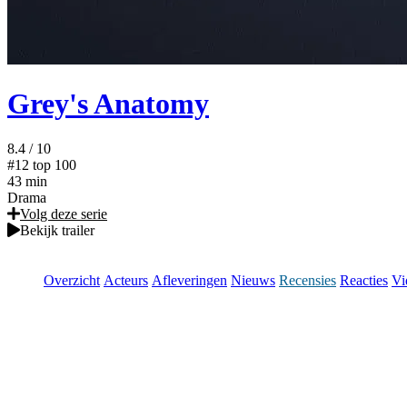
Grey's Anatomy
8.4
/ 10
#12
top 100
43 min
Drama
Volg deze serie
Bekijk trailer
Overzicht
Acteurs
Afleveringen
Nieuws
Recensies
Reacties
Vi