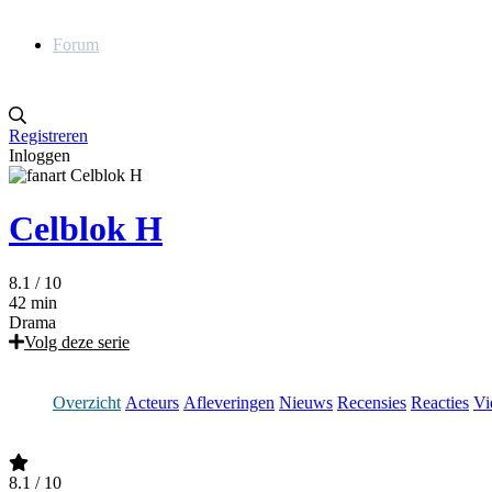
Forum
Registreren
Inloggen
Celblok H
8.1
/ 10
42 min
Drama
Volg deze serie
Overzicht
Acteurs
Afleveringen
Nieuws
Recensies
Reacties
Vi
8.1
/ 10