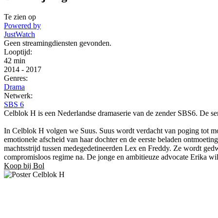
Te zien op
Powered by
JustWatch
Geen streamingdiensten gevonden.
Looptijd:
42 min
2014
-
2017
Genres:
Drama
Netwerk:
SBS 6
Celblok H is een Nederlandse dramaserie van de zender SBS6. De ser
In Celblok H volgen we Suus. Suus wordt verdacht van poging tot moo
emotionele afscheid van haar dochter en de eerste beladen ontmoetin
machtsstrijd tussen medegedetineerden Lex en Freddy. Ze wordt gedwong
compromisloos regime na. De jonge en ambitieuze advocate Erika wil 
Koop bij Bol