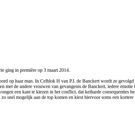
ie ging in première op 3 maart 2014.
rd op haar man. In Celblok H van P.I. de Banckert wordt ze gevolgd v
gen met de andere vrouwen van gevangenis de Banckert, iedere emotie k
en een kant te kiezen in het conflict, dat keiharde consequenties heef
zo snel mogelijk aan de top komen en kiest hiervoor soms een kortere r