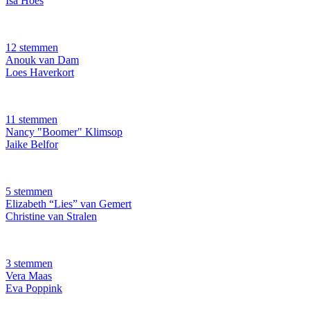
Isa Hoes
12 stemmen
Anouk van Dam
Loes Haverkort
11 stemmen
Nancy "Boomer" Klimsop
Jaike Belfor
5 stemmen
Elizabeth “Lies” van Gemert
Christine van Stralen
3 stemmen
Vera Maas
Eva Poppink