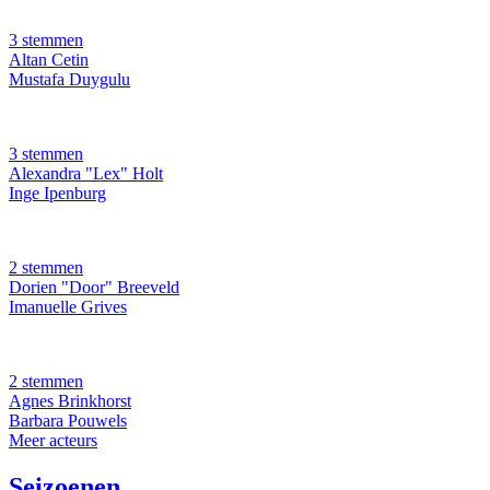
3 stemmen
Altan Cetin
Mustafa Duygulu
3 stemmen
Alexandra "Lex" Holt
Inge Ipenburg
2 stemmen
Dorien "Door" Breeveld
Imanuelle Grives
2 stemmen
Agnes Brinkhorst
Barbara Pouwels
Meer acteurs
Seizoenen