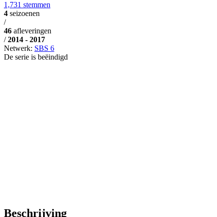
1,731 stemmen
4
seizoenen
/
46
afleveringen
/
2014 - 2017
Netwerk:
SBS 6
De serie is beëindigd
Beschrijving