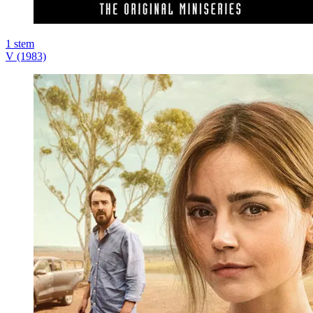
1
stem
V (1983)