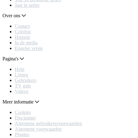
Jaar in series
Over ons
Contact
Colofon
Historie
In de media
Engelse versie
Pagina's
Help
Lijsten
Gebruikers
TV gids
Videos
Meer informatie
Cookies
Disclaimer
Algemene gebruikersvoorwaarden
Algemene voorwaarden
Plugins