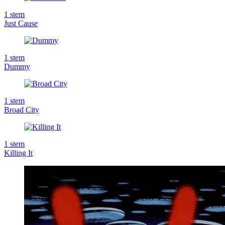
1
stem
Just Cause
1
stem
Dummy
1
stem
Broad City
1
stem
Killing It