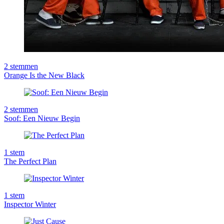
2
stemmen
Orange Is the New Black
2
stemmen
Soof: Een Nieuw Begin
1
stem
The Perfect Plan
1
stem
Inspector Winter