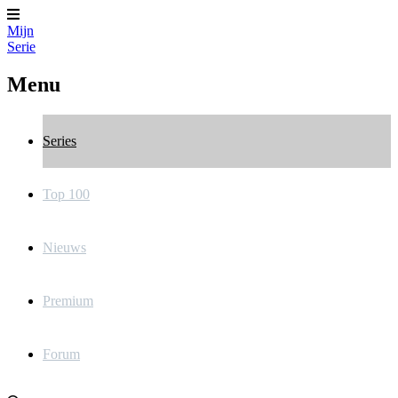
Mijn
Serie
Menu
Series
Top 100
Nieuws
Premium
Forum