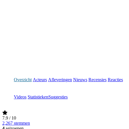
Overzicht
Acteurs
Afleveringen
Nieuws
Recensies
Reacties
Videos
Statistieken
Suggesties
7.9
/ 10
2,267 stemmen
4
seizoenen