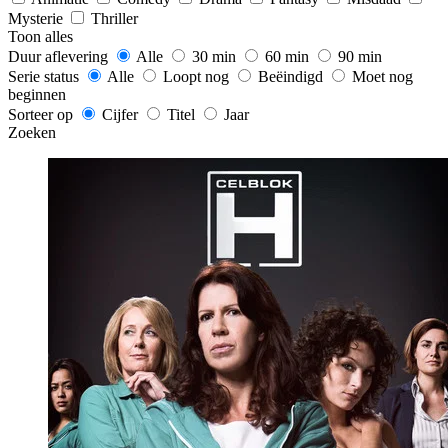
Mysterie
Thriller
Toon alles
Duur aflevering
Alle
30 min
60 min
90 min
Serie status
Alle
Loopt nog
Beëindigd
Moet nog
beginnen
Sorteer op
Cijfer
Titel
Jaar
Zoeken