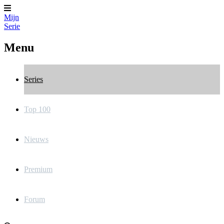
Mijn
Serie
Menu
Series
Top 100
Nieuws
Premium
Forum