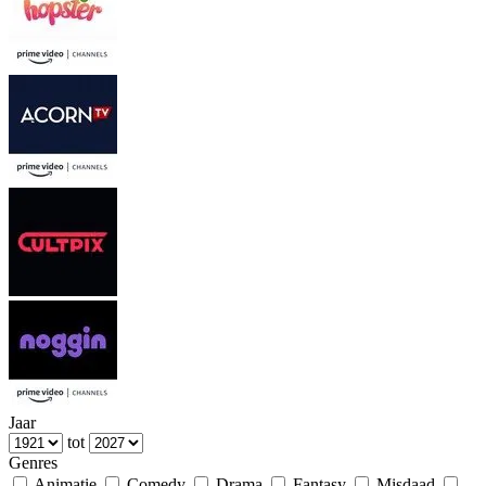
Jaar
tot
Genres
Animatie
Comedy
Drama
Fantasy
Misdaad