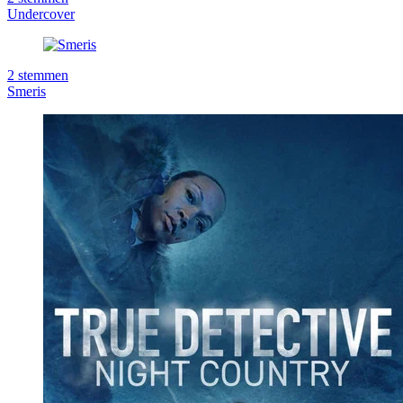
Undercover
2
stemmen
Smeris