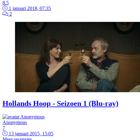
8.5
1 januari 2018, 07:35
2
Hollands Hoop - Seizoen 1 (Blu-ray)
Anonymous
7
13 januari 2015, 15:05
Meer recensies