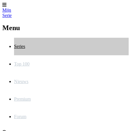
Mijn
Serie
Menu
Series
Top 100
Nieuws
Premium
Forum