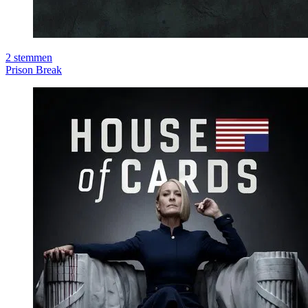
2
stemmen
Prison Break