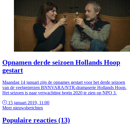
Opnamen derde seizoen Hollands Hoop
gestart
Maandag 14 januari zijn de opnames gestart voor het derde seizoen
van de veelgeprezen BNNVARA/NTR-dramaserie Hollands Hoop.
Het seizoen is naar verwachting begin 2020 te zien op NPO 3.
15 januari 2019, 11:00
Meer nieuwsberichten
Populaire reacties (13)