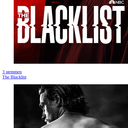
3
stemmen
The Blacklist