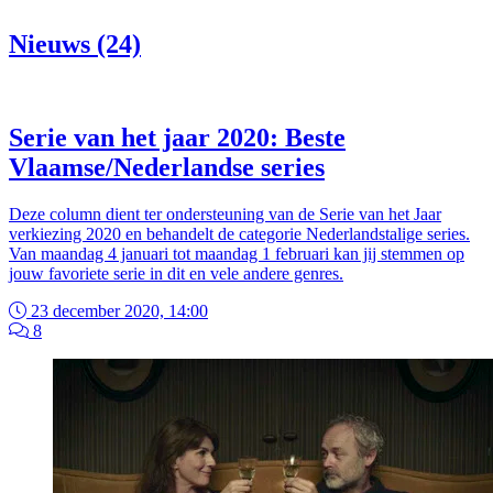
Nieuws (24)
Serie van het jaar 2020: Beste
Vlaamse/Nederlandse series
Deze column dient ter ondersteuning van de Serie van het Jaar
verkiezing 2020 en behandelt de categorie Nederlandstalige series.
Van maandag 4 januari tot maandag 1 februari kan jij stemmen op
jouw favoriete serie in dit en vele andere genres.
23 december 2020, 14:00
8