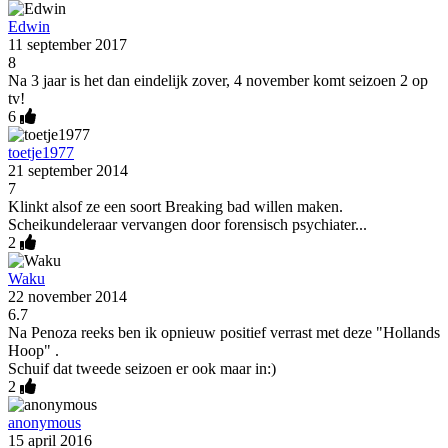
Edwin
11 september 2017
8
Na 3 jaar is het dan eindelijk zover, 4 november komt seizoen 2 op
tv!
6
toetje1977
21 september 2014
7
Klinkt alsof ze een soort Breaking bad willen maken.
Scheikundeleraar vervangen door forensisch psychiater...
2
Waku
22 november 2014
6.7
Na Penoza reeks ben ik opnieuw positief verrast met deze "Hollands
Hoop" .
Schuif dat tweede seizoen er ook maar in:)
2
anonymous
15 april 2016