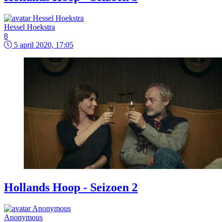
Hessel Hoekstra
8
5 april 2020, 17:05
Hollands Hoop - Seizoen 2
Anonymous