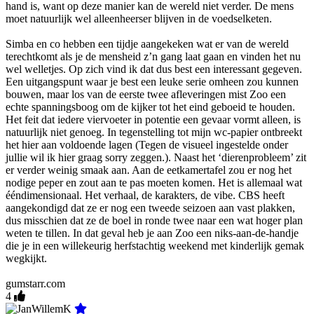
hand is, want op deze manier kan de wereld niet verder. De mens
moet natuurlijk wel alleenheerser blijven in de voedselketen.
Simba en co hebben een tijdje aangekeken wat er van de wereld
terechtkomt als je de mensheid z’n gang laat gaan en vinden het nu
wel welletjes. Op zich vind ik dat dus best een interessant gegeven.
Een uitgangspunt waar je best een leuke serie omheen zou kunnen
bouwen, maar los van de eerste twee afleveringen mist Zoo een
echte spanningsboog om de kijker tot het eind geboeid te houden.
Het feit dat iedere viervoeter in potentie een gevaar vormt alleen, is
natuurlijk niet genoeg. In tegenstelling tot mijn wc-papier ontbreekt
het hier aan voldoende lagen (Tegen de visueel ingestelde onder
jullie wil ik hier graag sorry zeggen.). Naast het ‘dierenprobleem’ zit
er verder weinig smaak aan. Aan de eetkamertafel zou er nog het
nodige peper en zout aan te pas moeten komen. Het is allemaal wat
ééndimensionaal. Het verhaal, de karakters, de vibe. CBS heeft
aangekondigd dat ze er nog een tweede seizoen aan vast plakken,
dus misschien dat ze de boel in ronde twee naar een wat hoger plan
weten te tillen. In dat geval heb je aan Zoo een niks-aan-de-handje
die je in een willekeurig herfstachtig weekend met kinderlijk gemak
wegkijkt.
gumstarr.com
4