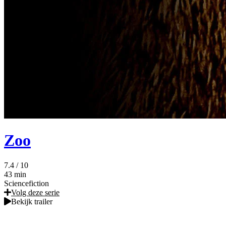
Zoo
7.4
/ 10
43 min
Sciencefiction
Volg deze serie
Bekijk trailer