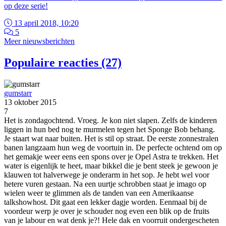
op deze serie!
13 april 2018, 10:20
5
Meer nieuwsberichten
Populaire reacties (27)
gumstarr
13 oktober 2015
7
Het is zondagochtend. Vroeg. Je kon niet slapen. Zelfs de kinderen
liggen in hun bed nog te murmelen tegen het Sponge Bob behang.
Je staart wat naar buiten. Het is stil op straat. De eerste zonnestralen
banen langzaam hun weg de voortuin in. De perfecte ochtend om op
het gemakje weer eens een spons over je Opel Astra te trekken. Het
water is eigenlijk te heet, maar bikkel die je bent steek je gewoon je
klauwen tot halverwege je onderarm in het sop. Je hebt wel voor
hetere vuren gestaan. Na een uurtje schrobben staat je imago op
wielen weer te glimmen als de tanden van een Amerikaanse
talkshowhost. Dit gaat een lekker dagje worden. Eenmaal bij de
voordeur werp je over je schouder nog even een blik op de fruits
van je labour en wat denk je?! Hele dak en voorruit ondergescheten