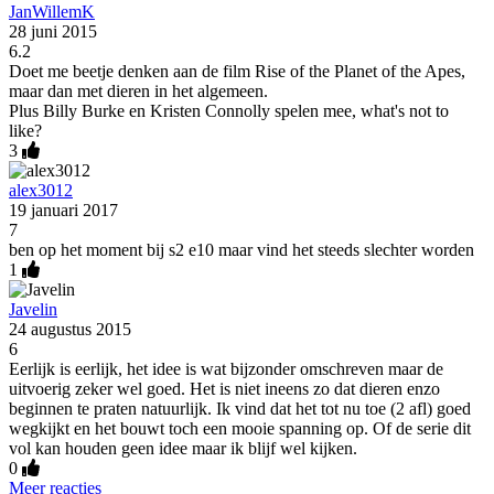
JanWillemK
28 juni 2015
6.2
Doet me beetje denken aan de film Rise of the Planet of the Apes,
maar dan met dieren in het algemeen.
Plus Billy Burke en Kristen Connolly spelen mee, what's not to
like?
3
alex3012
19 januari 2017
7
ben op het moment bij s2 e10 maar vind het steeds slechter worden
1
Javelin
24 augustus 2015
6
Eerlijk is eerlijk, het idee is wat bijzonder omschreven maar de
uitvoerig zeker wel goed. Het is niet ineens zo dat dieren enzo
beginnen te praten natuurlijk. Ik vind dat het tot nu toe (2 afl) goed
wegkijkt en het bouwt toch een mooie spanning op. Of de serie dit
vol kan houden geen idee maar ik blijf wel kijken.
0
Meer reacties