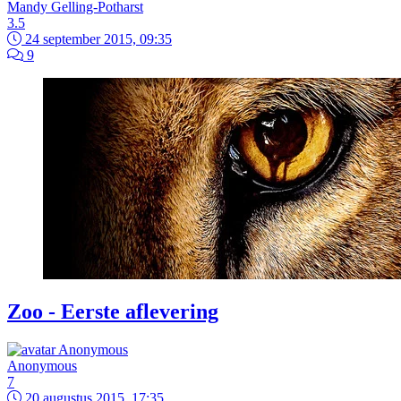
Mandy Gelling-Potharst
3.5
24 september 2015, 09:35
9
Zoo - Eerste aflevering
Anonymous
7
20 augustus 2015, 17:35