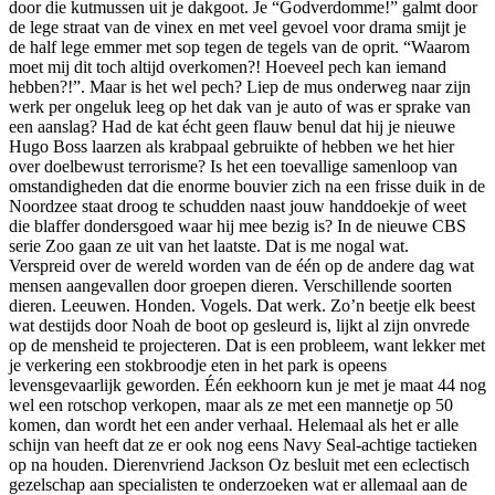
door die kutmussen uit je dakgoot. Je “Godverdomme!” galmt door
de lege straat van de vinex en met veel gevoel voor drama smijt je
de half lege emmer met sop tegen de tegels van de oprit. “Waarom
moet mij dit toch altijd overkomen?! Hoeveel pech kan iemand
hebben?!”. Maar is het wel pech? Liep de mus onderweg naar zijn
werk per ongeluk leeg op het dak van je auto of was er sprake van
een aanslag? Had de kat écht geen flauw benul dat hij je nieuwe
Hugo Boss laarzen als krabpaal gebruikte of hebben we het hier
over doelbewust terrorisme? Is het een toevallige samenloop van
omstandigheden dat die enorme bouvier zich na een frisse duik in de
Noordzee staat droog te schudden naast jouw handdoekje of weet
die blaffer dondersgoed waar hij mee bezig is? In de nieuwe CBS
serie Zoo gaan ze uit van het laatste. Dat is me nogal wat.
Verspreid over de wereld worden van de één op de andere dag wat
mensen aangevallen door groepen dieren. Verschillende soorten
dieren. Leeuwen. Honden. Vogels. Dat werk. Zo’n beetje elk beest
wat destijds door Noah de boot op gesleurd is, lijkt al zijn onvrede
op de mensheid te projecteren. Dat is een probleem, want lekker met
je verkering een stokbroodje eten in het park is opeens
levensgevaarlijk geworden. Één eekhoorn kun je met je maat 44 nog
wel een rotschop verkopen, maar als ze met een mannetje op 50
komen, dan wordt het een ander verhaal. Helemaal als het er alle
schijn van heeft dat ze er ook nog eens Navy Seal-achtige tactieken
op na houden. Dierenvriend Jackson Oz besluit met een eclectisch
gezelschap aan specialisten te onderzoeken wat er allemaal aan de