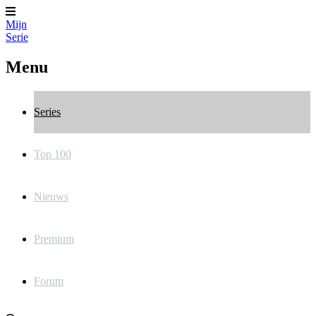
Mijn
Serie
Menu
Series
Top 100
Nieuws
Premium
Forum