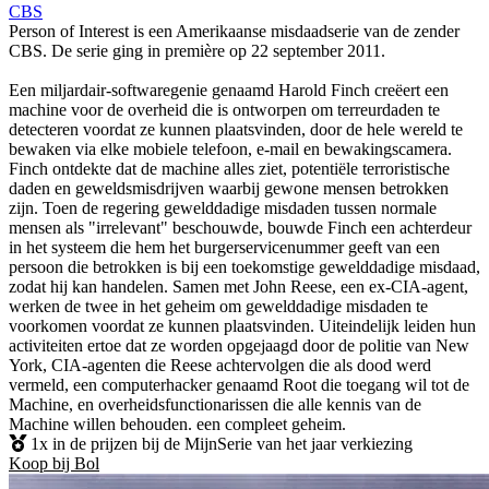
CBS
Person of Interest is een Amerikaanse misdaadserie van de zender
CBS. De serie ging in première op 22 september 2011.
Een miljardair-softwaregenie genaamd Harold Finch creëert een
machine voor de overheid die is ontworpen om terreurdaden te
detecteren voordat ze kunnen plaatsvinden, door de hele wereld te
bewaken via elke mobiele telefoon, e-mail en bewakingscamera.
Finch ontdekte dat de machine alles ziet, potentiële terroristische
daden en geweldsmisdrijven waarbij gewone mensen betrokken
zijn. Toen de regering gewelddadige misdaden tussen normale
mensen als "irrelevant" beschouwde, bouwde Finch een achterdeur
in het systeem die hem het burgerservicenummer geeft van een
persoon die betrokken is bij een toekomstige gewelddadige misdaad,
zodat hij kan handelen. Samen met John Reese, een ex-CIA-agent,
werken de twee in het geheim om gewelddadige misdaden te
voorkomen voordat ze kunnen plaatsvinden. Uiteindelijk leiden hun
activiteiten ertoe dat ze worden opgejaagd door de politie van New
York, CIA-agenten die Reese achtervolgen die als dood werd
vermeld, een computerhacker genaamd Root die toegang wil tot de
Machine, en overheidsfunctionarissen die alle kennis van de
Machine willen behouden. een compleet geheim.
1x in de prijzen bij de MijnSerie van het jaar verkiezing
Koop bij Bol