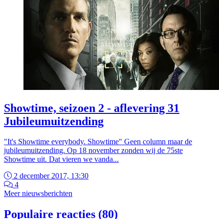
Showtime, seizoen 2 - aflevering 31
Jubileumuitzending
"It's Showtime everybody. Showtime" Geen column maar de
jubileumuitzending. Op 18 november zonden wij de 75ste
Showtime uit. Dat vieren we vanda...
2 december 2017, 13:30
4
Meer nieuwsberichten
Populaire reacties (80)