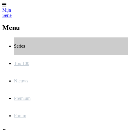
Mijn
Serie
Menu
Series
Top 100
Nieuws
Premium
Forum