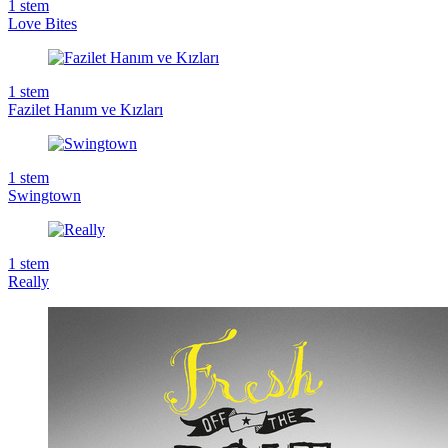
1
stem
Love Bites
1
stem
Fazilet Hanım ve Kızları
1
stem
Swingtown
1
stem
Really