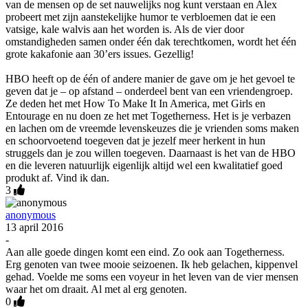
van de mensen op de set nauwelijks nog kunt verstaan en Alex
probeert met zijn aanstekelijke humor te verbloemen dat ie een
vatsige, kale walvis aan het worden is. Als de vier door
omstandigheden samen onder één dak terechtkomen, wordt het één
grote kakafonie aan 30’ers issues. Gezellig!
HBO heeft op de één of andere manier de gave om je het gevoel te
geven dat je – op afstand – onderdeel bent van een vriendengroep.
Ze deden het met How To Make It In America, met Girls en
Entourage en nu doen ze het met Togetherness. Het is je verbazen
en lachen om de vreemde levenskeuzes die je vrienden soms maken
en schoorvoetend toegeven dat je jezelf meer herkent in hun
struggels dan je zou willen toegeven. Daarnaast is het van de HBO
en die leveren natuurlijk eigenlijk altijd wel een kwalitatief goed
produkt af. Vind ik dan.
3
anonymous
13 april 2016
-
Aan alle goede dingen komt een eind. Zo ook aan Togetherness.
Erg genoten van twee mooie seizoenen. Ik heb gelachen, kippenvel
gehad. Voelde me soms een voyeur in het leven van de vier mensen
waar het om draait. Al met al erg genoten.
0