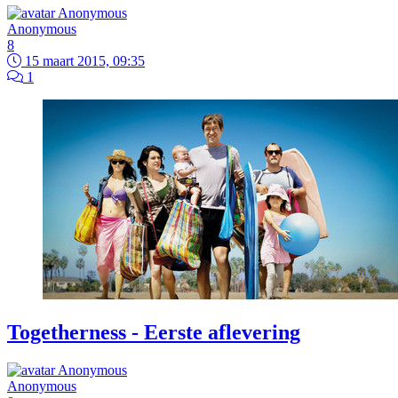
Anonymous
8
15 maart 2015, 09:35
1
Togetherness - Eerste aflevering
Anonymous