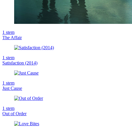
1
stem
The Affair
1
stem
Satisfaction (2014)
1
stem
Just Cause
1
stem
Out of Order