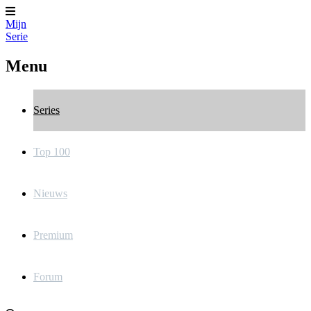
Mijn
Serie
Menu
Series
Top 100
Nieuws
Premium
Forum