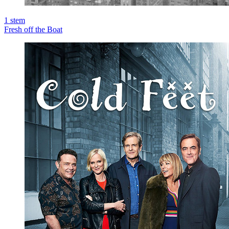
1
stem
Fresh off the Boat