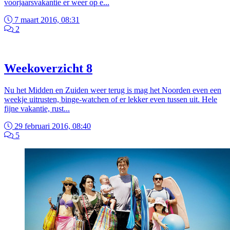
voorjaarsvakantie er weer op e...
7 maart 2016, 08:31
2
Weekoverzicht 8
Nu het Midden en Zuiden weer terug is mag het Noorden even een
weekje uitrusten, binge-watchen of er lekker even tussen uit. Hele
fijne vakantie, rust...
29 februari 2016, 08:40
5