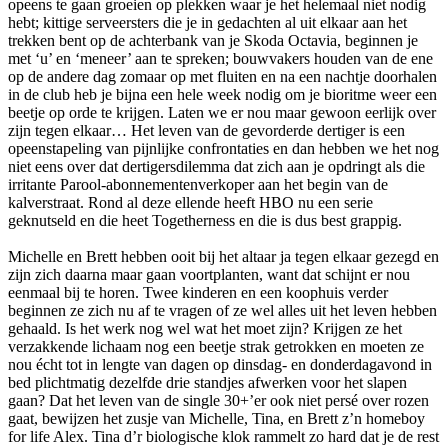
opeens te gaan groeien op plekken waar je het helemaal niet nodig
hebt; kittige serveersters die je in gedachten al uit elkaar aan het
trekken bent op de achterbank van je Skoda Octavia, beginnen je
met ‘u’ en ‘meneer’ aan te spreken; bouwvakers houden van de ene
op de andere dag zomaar op met fluiten en na een nachtje doorhalen
in de club heb je bijna een hele week nodig om je bioritme weer een
beetje op orde te krijgen. Laten we er nou maar gewoon eerlijk over
zijn tegen elkaar… Het leven van de gevorderde dertiger is een
opeenstapeling van pijnlijke confrontaties en dan hebben we het nog
niet eens over dat dertigersdilemma dat zich aan je opdringt als die
irritante Parool-abonnementenverkoper aan het begin van de
kalverstraat. Rond al deze ellende heeft HBO nu een serie
geknutseld en die heet Togetherness en die is dus best grappig.
Michelle en Brett hebben ooit bij het altaar ja tegen elkaar gezegd en
zijn zich daarna maar gaan voortplanten, want dat schijnt er nou
eenmaal bij te horen. Twee kinderen en een koophuis verder
beginnen ze zich nu af te vragen of ze wel alles uit het leven hebben
gehaald. Is het werk nog wel wat het moet zijn? Krijgen ze het
verzakkende lichaam nog een beetje strak getrokken en moeten ze
nou écht tot in lengte van dagen op dinsdag- en donderdagavond in
bed plichtmatig dezelfde drie standjes afwerken voor het slapen
gaan? Dat het leven van de single 30+’er ook niet persé over rozen
gaat, bewijzen het zusje van Michelle, Tina, en Brett z’n homeboy
for life Alex. Tina d’r biologische klok rammelt zo hard dat je de rest