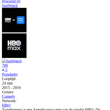
Powered by
JustWatch
789
5
Popularity
Looptijd:
24 min
2015
-
2016
Genres:
Comedy
Netwerk:
HBO
Togetherness is een Amerikaanse serie van de zender HBO. De