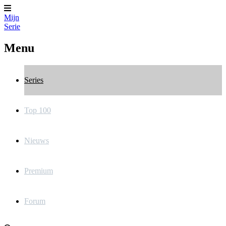
Mijn
Serie
Menu
Series
Top 100
Nieuws
Premium
Forum