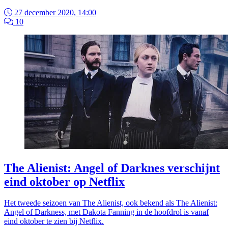
27 december 2020, 14:00
10
The Alienist: Angel of Darknes verschijnt
eind oktober op Netflix
Het tweede seizoen van The Alienist, ook bekend als The Alienist:
Angel of Darkness, met Dakota Fanning in de hoofdrol is vanaf
eind oktober te zien bij Netflix.