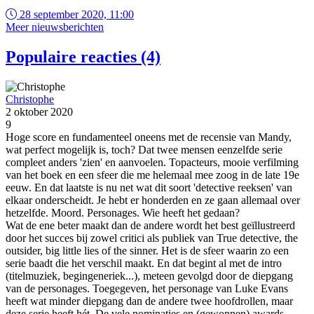
28 september 2020, 11:00
Meer nieuwsberichten
Populaire reacties (4)
Christophe
2 oktober 2020
9
Hoge score en fundamenteel oneens met de recensie van Mandy,
wat perfect mogelijk is, toch? Dat twee mensen eenzelfde serie
compleet anders 'zien' en aanvoelen. Topacteurs, mooie verfilming
van het boek en een sfeer die me helemaal mee zoog in de late 19e
eeuw. En dat laatste is nu net wat dit soort 'detective reeksen' van
elkaar onderscheidt. Je hebt er honderden en ze gaan allemaal over
hetzelfde. Moord. Personages. Wie heeft het gedaan?
Wat de ene beter maakt dan de andere wordt het best geïllustreerd
door het succes bij zowel critici als publiek van True detective, the
outsider, big little lies of the sinner. Het is de sfeer waarin zo een
serie baadt die het verschil maakt. En dat begint al met de intro
(titelmuziek, begingeneriek...), meteen gevolgd door de diepgang
van de personages. Toegegeven, het personage van Luke Evans
heeft wat minder diepgang dan de andere twee hoofdrollen, maar
deze serie heeft hét. De vele nominaties en (gewonnen) awards