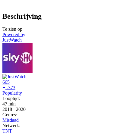
Beschrijving
Te zien op
Powered by
JustWatch
665
-373
Popularity
Looptijd:
47 min
2018
-
2020
Genres:
Misdaad
Netwerk:
TNT