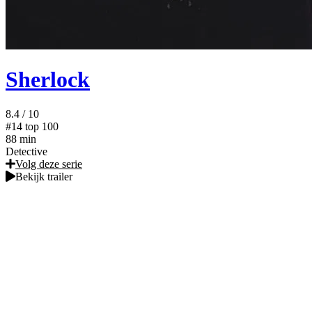
Sherlock
8.4
/ 10
#14
top 100
88 min
Detective
Volg deze serie
Bekijk trailer