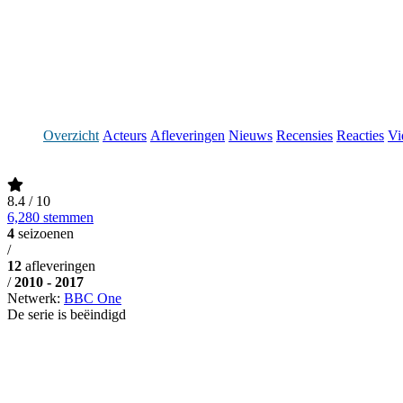
Overzicht
Acteurs
Afleveringen
Nieuws
Recensies
Reacties
Vi
8.4
/ 10
6,280 stemmen
4
seizoenen
/
12
afleveringen
/
2010 - 2017
Netwerk:
BBC One
De serie is beëindigd