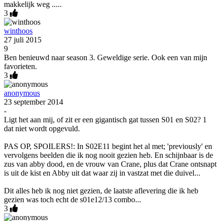
makkelijk weg .....
3
winthoos
27 juli 2015
9
Ben benieuwd naar season 3. Geweldige serie. Ook een van mijn
favorieten.
3
anonymous
23 september 2014
-
Ligt het aan mij, of zit er een gigantisch gat tussen S01 en S02? 1
dat niet wordt opgevuld.
PAS OP, SPOILERS!: In S02E11 begint het al met; 'previously' en
vervolgens beelden die ik nog nooit gezien heb. En schijnbaar is de
zus van abby dood, en de vrouw van Crane, plus dat Crane ontsnapt
is uit de kist en Abby uit dat waar zij in vastzat met die duivel...
Dit alles heb ik nog niet gezien, de laatste aflevering die ik heb
gezien was toch echt de s01e12/13 combo...
3