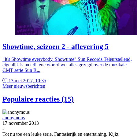
Showtime, seizoen 2 - aflevering 5
"It's Showtime everybody. Showtime" Sun Records Teleurstellend,
eigenlijk is met dit ene woord wel alles gezegd over de muzikale
CMT serie Sun R...
13 mei 2017, 10:35
Meer nieuwsberichten
Populaire reacties (15)
anonymous
17 november 2013
-
Tot nu toe een leuke serie. Fantasierijk en entertaining. Kijkt