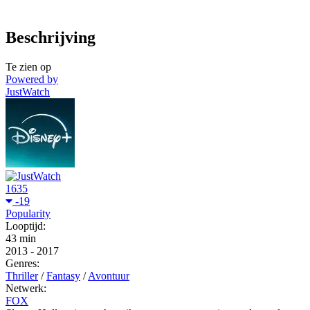
Beschrijving
Te zien op
Powered by
JustWatch
1635
-19
Popularity
Looptijd:
43 min
2013
-
2017
Genres:
Thriller
/
Fantasy
/
Avontuur
Netwerk:
FOX