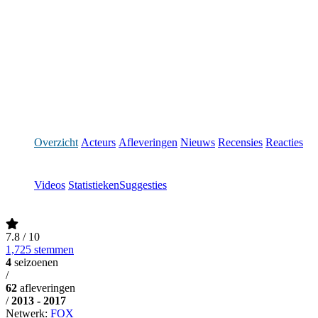
Overzicht
Acteurs
Afleveringen
Nieuws
Recensies
Reacties
Videos
Statistieken
Suggesties
7.8
/ 10
1,725 stemmen
4
seizoenen
/
62
afleveringen
/
2013 - 2017
Netwerk:
FOX