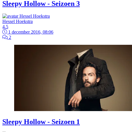
Sleepy Hollow - Seizoen 3
Hessel Hoekstra
4.5
1 december 2016, 08:06
2
Sleepy Hollow - Seizoen 1