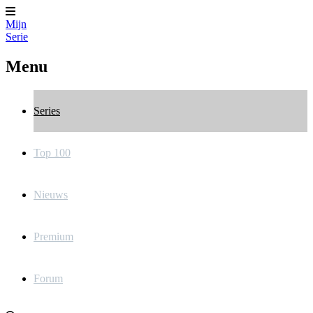
Mijn
Serie
Menu
Series
Top 100
Nieuws
Premium
Forum