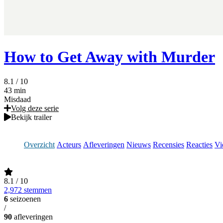
How to Get Away with Murder
8.1
/ 10
43 min
Misdaad
Volg deze serie
Bekijk trailer
Overzicht
Acteurs
Afleveringen
Nieuws
Recensies
Reacties
Vi
8.1
/ 10
2,972 stemmen
6
seizoenen
/
90
afleveringen