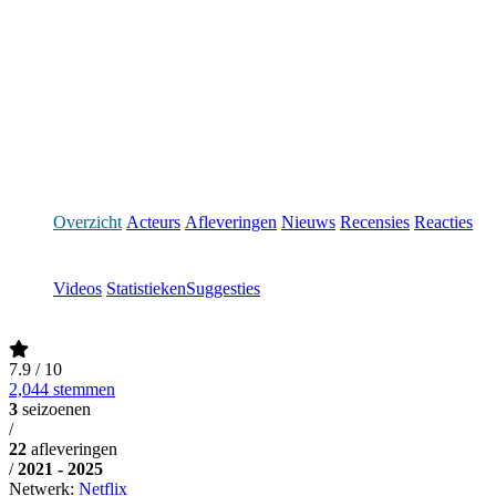
Overzicht
Acteurs
Afleveringen
Nieuws
Recensies
Reacties
Videos
Statistieken
Suggesties
7.9
/ 10
2,044 stemmen
3
seizoenen
/
22
afleveringen
/
2021 - 2025
Netwerk:
Netflix