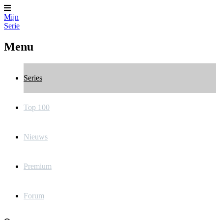
Mijn
Serie
Menu
Series
Top 100
Nieuws
Premium
Forum