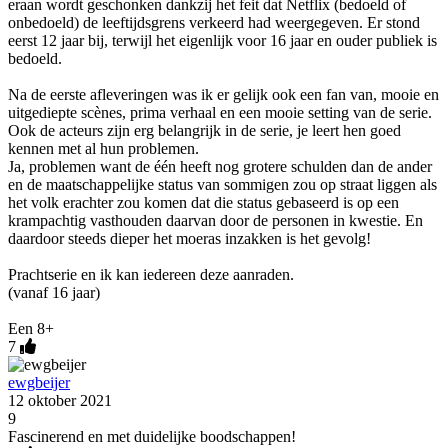
eraan wordt geschonken dankzij het feit dat Netflix (bedoeld of
onbedoeld) de leeftijdsgrens verkeerd had weergegeven. Er stond
eerst 12 jaar bij, terwijl het eigenlijk voor 16 jaar en ouder publiek is
bedoeld.
Na de eerste afleveringen was ik er gelijk ook een fan van, mooie en
uitgediepte scènes, prima verhaal en een mooie setting van de serie.
Ook de acteurs zijn erg belangrijk in de serie, je leert hen goed
kennen met al hun problemen.
Ja, problemen want de één heeft nog grotere schulden dan de ander
en de maatschappelijke status van sommigen zou op straat liggen als
het volk erachter zou komen dat die status gebaseerd is op een
krampachtig vasthouden daarvan door de personen in kwestie. En
daardoor steeds dieper het moeras inzakken is het gevolg!
Prachtserie en ik kan iedereen deze aanraden.
(vanaf 16 jaar)
Een 8+
7
ewgbeijer
12 oktober 2021
9
Fascinerend en met duidelijke boodschappen!