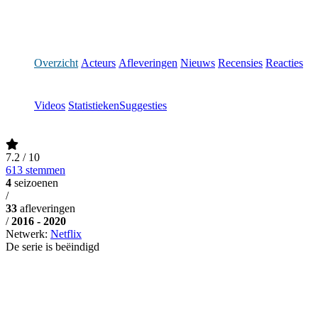
Overzicht
Acteurs
Afleveringen
Nieuws
Recensies
Reacties
Videos
Statistieken
Suggesties
7.2
/ 10
613 stemmen
4
seizoenen
/
33
afleveringen
/
2016 - 2020
Netwerk:
Netflix
De serie is beëindigd