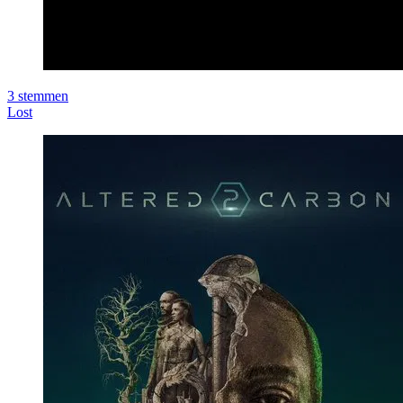
3
stemmen
Lost