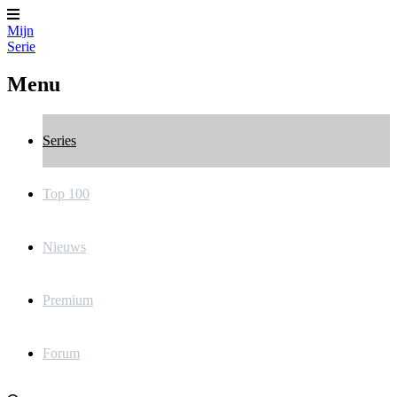
Mijn
Serie
Menu
Series
Top 100
Nieuws
Premium
Forum