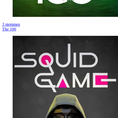
3
stemmen
The 100