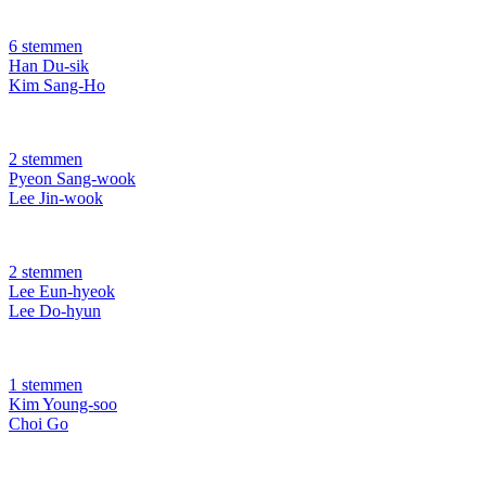
6 stemmen
Han Du-sik
Kim Sang-Ho
2 stemmen
Pyeon Sang-wook
Lee Jin-wook
2 stemmen
Lee Eun-hyeok
Lee Do-hyun
1 stemmen
Kim Young-soo
Choi Go