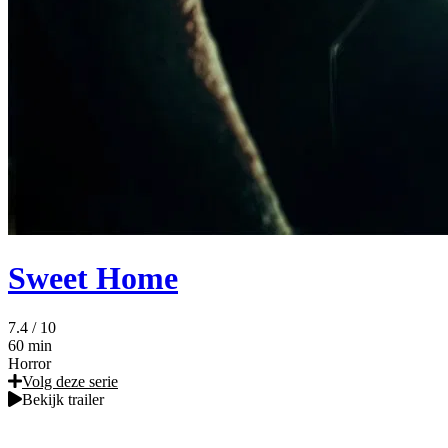
Sweet Home
7.4
/ 10
60 min
Horror
Volg deze serie
Bekijk trailer