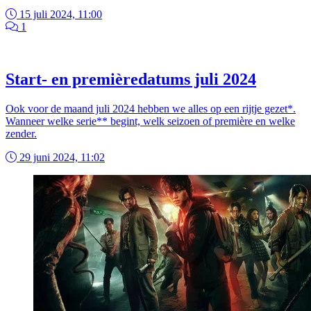
15 juli 2024, 11:00
1
Start- en premièredatums juli 2024
Ook voor de maand juli 2024 hebben we alles op een rijtje gezet*.
Wanneer welke serie** begint, welk seizoen of première en welke
zender.
29 juni 2024, 11:02