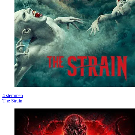
4
stemmen
The Strain