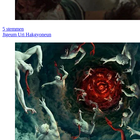
5
stemmen
Jigeum Uri Hakgyoneun