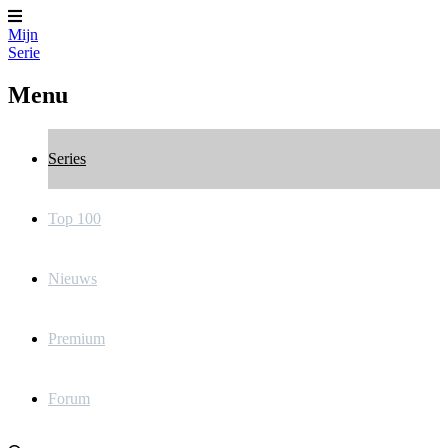
Mijn
Serie
Menu
Series
Top 100
Nieuws
Premium
Forum