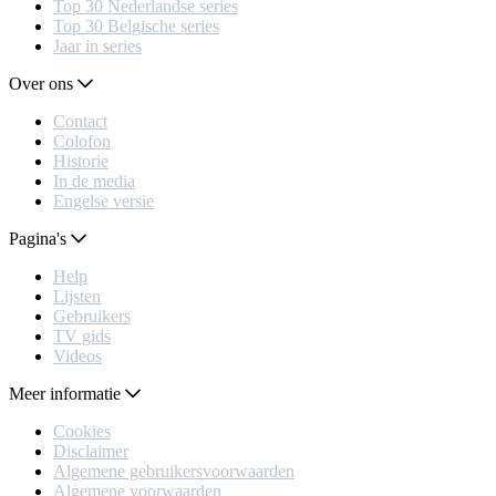
Top 30 Nederlandse series
Top 30 Belgische series
Jaar in series
Over ons
Contact
Colofon
Historie
In de media
Engelse versie
Pagina's
Help
Lijsten
Gebruikers
TV gids
Videos
Meer informatie
Cookies
Disclaimer
Algemene gebruikersvoorwaarden
Algemene voorwaarden