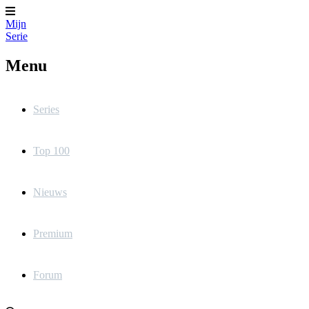
Mijn
Serie
Menu
Series
Top 100
Nieuws
Premium
Forum