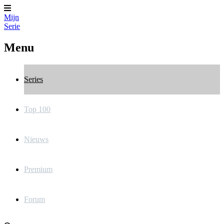
Mijn
Serie
Menu
Series
Top 100
Nieuws
Premium
Forum