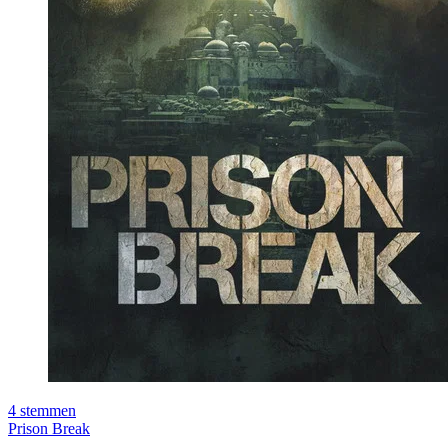
4
stemmen
Prison Break