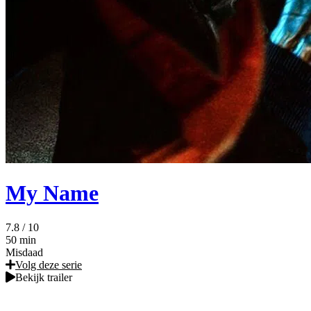
My Name
7.8
/ 10
50 min
Misdaad
Volg deze serie
Bekijk trailer