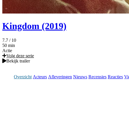
Kingdom (2019)
7.7
/ 10
50 min
Actie
Volg deze serie
Bekijk trailer
Overzicht
Acteurs
Afleveringen
Nieuws
Recensies
Reacties
Vi