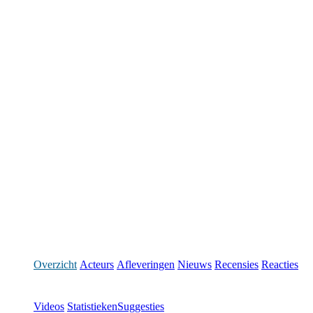
Overzicht
Acteurs
Afleveringen
Nieuws
Recensies
Reacties
Videos
Statistieken
Suggesties