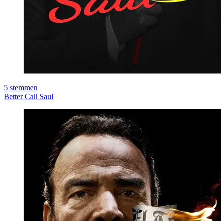
5
stemmen
Better Call Saul