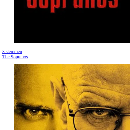
8
stemmen
The Sopranos