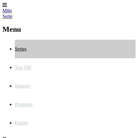
Mijn
Serie
Menu
Series
Top 100
Nieuws
Premium
Forum