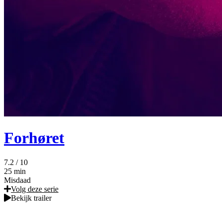
Forhøret
7.2
/ 10
25 min
Misdaad
Volg deze serie
Bekijk trailer