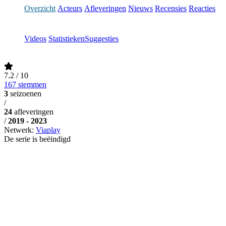
Overzicht
Acteurs
Afleveringen
Nieuws
Recensies
Reacties
Videos
Statistieken
Suggesties
7.2
/ 10
167 stemmen
3
seizoenen
/
24
afleveringen
/
2019 - 2023
Netwerk:
Viaplay
De serie is beëindigd