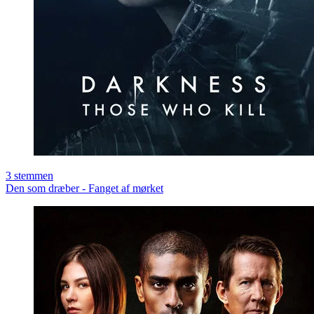
3
stemmen
Den som dræber - Fanget af mørket