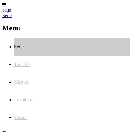
Mijn
Serie
Menu
Series
Top 100
Nieuws
Premium
Forum