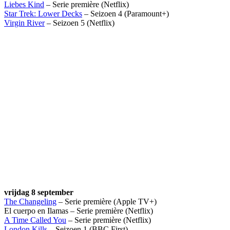
Liebes Kind
– Serie première (Netflix)
Star Trek: Lower Decks
– Seizoen 4 (Paramount+)
Virgin River
– Seizoen 5 (Netflix)
vrijdag 8 september
The Changeling
– Serie première (Apple TV+)
El cuerpo en Ilamas – Serie première (Netflix)
A Time Called You
– Serie première (Netflix)
London Kills
– Seizoen 1 (BBC First)