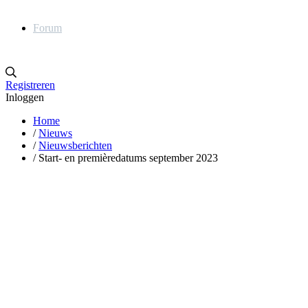
Forum
Registreren
Inloggen
Home
/
Nieuws
/
Nieuwsberichten
/
Start- en premièredatums september 2023