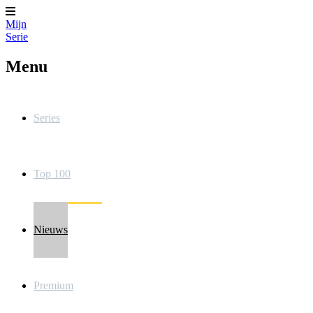
Mijn
Serie
Menu
Series
Top 100
Nieuws
Premium