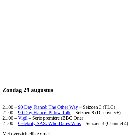
-
Zondag 29 augustus
21.00 –
90 Day Fiancé: The Other Way
– Seizoen 3 (TLC)
21.00 –
90 Day Fiancé: Pillow Talk
– Seizoen 8 (Discovery+)
21.00 –
Vigil
– Serie première (BBC One)
21.00 –
Celebrity SAS: Who Dares Wins
– Seizoen 3 (Channel 4)
Met overzichtelijke groet