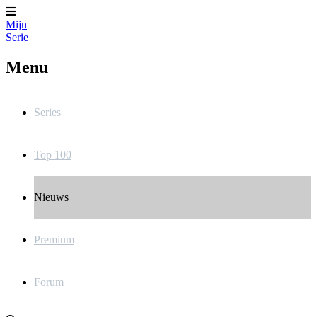
Mijn
Serie
Menu
Series
Top 100
Nieuws
Premium
Forum