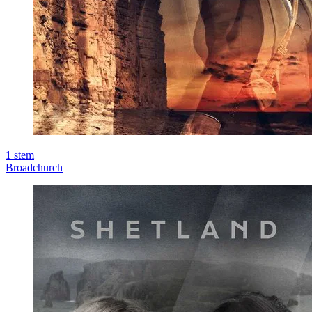
1
stem
Broadchurch