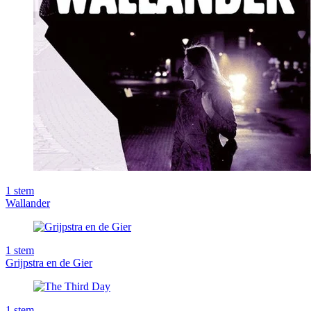
1
stem
Wallander
1
stem
Grijpstra en de Gier
1
stem