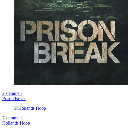
2
stemmen
Prison Break
2
stemmen
Hollands Hoop