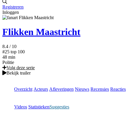
Registreren
Inloggen
Flikken Maastricht
8.4
/ 10
#25
top 100
48 min
Politie
Volg deze serie
Bekijk trailer
Overzicht
Acteurs
Afleveringen
Nieuws
Recensies
Reacties
Videos
Statistieken
Suggesties