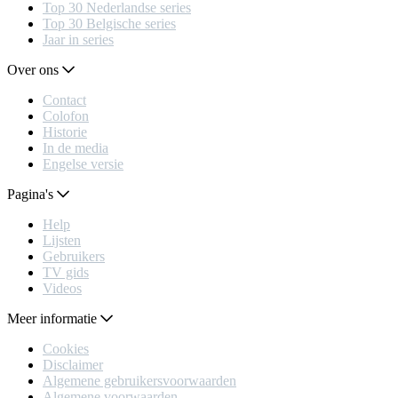
Top 30 Nederlandse series
Top 30 Belgische series
Jaar in series
Over ons
Contact
Colofon
Historie
In de media
Engelse versie
Pagina's
Help
Lijsten
Gebruikers
TV gids
Videos
Meer informatie
Cookies
Disclaimer
Algemene gebruikersvoorwaarden
Algemene voorwaarden