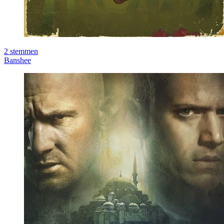
2
stemmen
Banshee