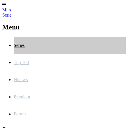
Mijn
Serie
Menu
Series
Top 100
Nieuws
Premium
Forum