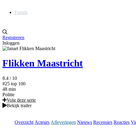
Forum
Registreren
Inloggen
Flikken Maastricht
8.4
/ 10
#25
top 100
48 min
Politie
Volg deze serie
Bekijk trailer
Overzicht
Acteurs
Afleveringen
Nieuws
Recensies
Reacties
Vi