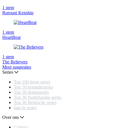
1
stem
Rurouni Kenshin
1
stem
HeartBeat
1
stem
The Believers
Meer suggesties
Series
Top 100 beste series
Top 50 komedieseries
Top 50 dramaseries
Top 30 Nederlandse series
Top 30 Belgische series
Jaar in series
Over ons
Contact