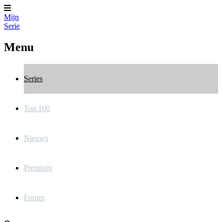
Mijn
Serie
Menu
Series
Top 100
Nieuws
Premium
Forum