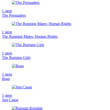
1
stem
The Persuaders
1
stem
The Running Mates: Human Rights
1
stem
The Burning Girls
1
stem
Bugs
1
stem
Just Cause