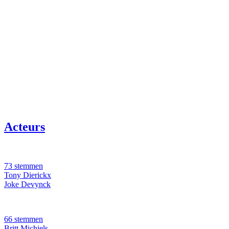
Acteurs
73 stemmen
Tony Dierickx
Joke Devynck
66 stemmen
Britt Michiels