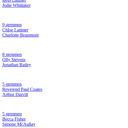
Beth Latimer
Jodie Whittaker
9 stemmen
Chloe Latimer
Charlotte Beaumont
8 stemmen
Olly Stevens
Jonathan Bailey
5 stemmen
Reverend Paul Coates
Arthur Darvill
5 stemmen
Becca Fisher
Simone McAullay