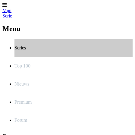
Mijn
Serie
Menu
Series
Top 100
Nieuws
Premium
Forum