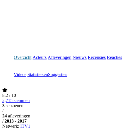
Overzicht
Acteurs
Afleveringen
Nieuws
Recensies
Reacties
Videos
Statistieken
Suggesties
8.2
/ 10
2,715 stemmen
3
seizoenen
/
24
afleveringen
/
2013 - 2017
Netwerk:
ITV1