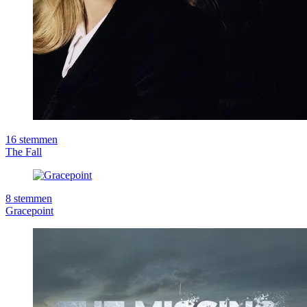
16
stemmen
The Fall
8
stemmen
Gracepoint