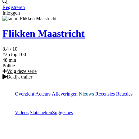
Registreren
Inloggen
Flikken Maastricht
8.4
/ 10
#25
top 100
48 min
Politie
Volg deze serie
Bekijk trailer
Overzicht
Acteurs
Afleveringen
Nieuws
Recensies
Reacties
Videos
Statistieken
Suggesties