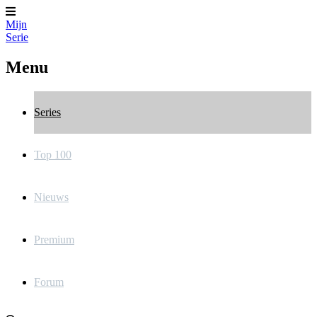
Mijn
Serie
Menu
Series
Top 100
Nieuws
Premium
Forum