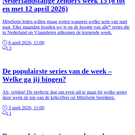
Nederlandstalige zenders week 15 (6 tot
en met 12 april 2026)
MijnSerie leden willen graag weten wanneer welke serie van start
gaat. Elke maandag houden we je op de hoogte van alle* series die
in Nederland en Vlaanderen uitkomen de komende week.
6 april 2026, 11:00
3
De populairste series van de week –
Welke ga jij bingen?
Ah, vrijdag! De perfecte dag om even stil te staan bij welke series
deze week de top van de kijkcijfers op MijnSerie bereikten.
3 april 2026, 11:00
1