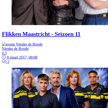
Flikken Maastricht - Seizoen 11
Nienke de Boode
6.5
9 maart 2017, 08:08
3