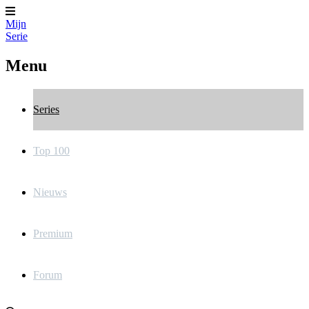
Mijn
Serie
Menu
Series
Top 100
Nieuws
Premium
Forum