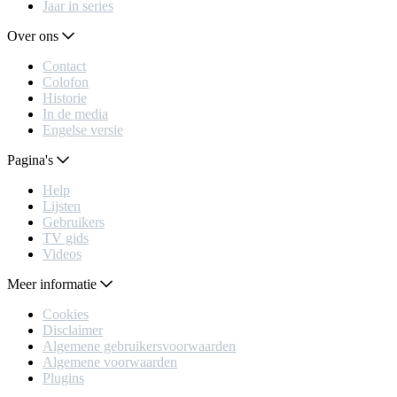
Jaar in series
Over ons
Contact
Colofon
Historie
In de media
Engelse versie
Pagina's
Help
Lijsten
Gebruikers
TV gids
Videos
Meer informatie
Cookies
Disclaimer
Algemene gebruikersvoorwaarden
Algemene voorwaarden
Plugins