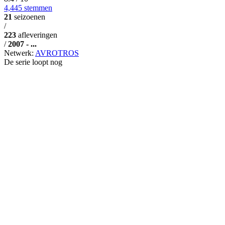
4,445 stemmen
21
seizoenen
/
223
afleveringen
/
2007 - ...
Netwerk:
AVROTROS
De serie loopt nog