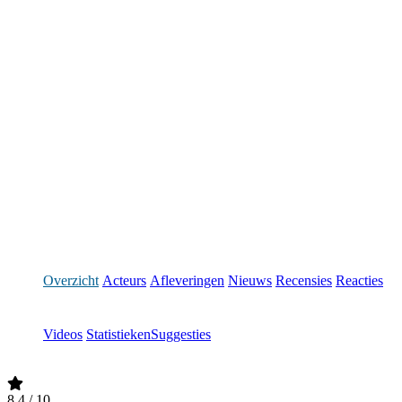
Overzicht
Acteurs
Afleveringen
Nieuws
Recensies
Reacties
Videos
Statistieken
Suggesties
8.4
/ 10