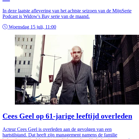
In deze laatste aflevering van het achtste seizoen van de MijnSerie
Podcast is Widow's Bay serie van de maand.
Woensdag 15 juli, 11:00
Cees Geel op 61-jarige leeftijd overleden
Acteur Cees Geel is overleden aan de gevolgen van een
hartstilstand. Dat heeft zijn management namens de familie