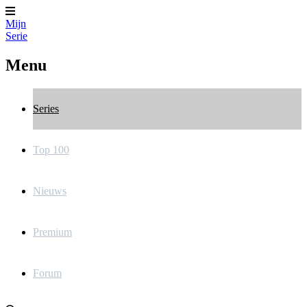
Mijn
Serie
Menu
Series
Top 100
Nieuws
Premium
Forum