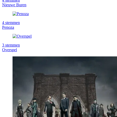
4
stemmen
Nieuwe Buren
4
stemmen
Penoza
3
stemmen
Overspel