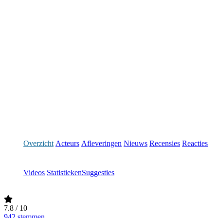
Overzicht
Acteurs
Afleveringen
Nieuws
Recensies
Reacties
Videos
Statistieken
Suggesties
7.8
/ 10
942 stemmen