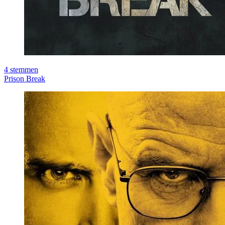
4
stemmen
Prison Break