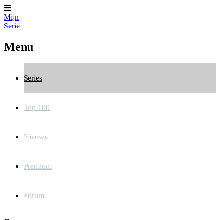
Mijn
Serie
Menu
Series
Top 100
Nieuws
Premium
Forum