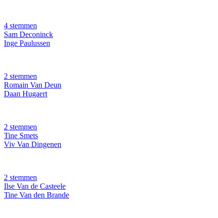
4 stemmen
Sam Deconinck
Inge Paulussen
2 stemmen
Romain Van Deun
Daan Hugaert
2 stemmen
Tine Smets
Viv Van Dingenen
2 stemmen
Ilse Van de Casteele
Tine Van den Brande