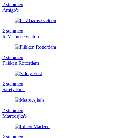
2
stemmen
Amigo's
2
stemmen
In Vlaamse velden
2
stemmen
Flikken Rotterdam
2
stemmen
Safety First
2
stemmen
Matroesjka's
2
stemmen