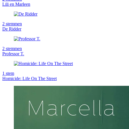
Lili en Marleen
2
stemmen
De Ridder
2
stemmen
Professor T.
1
stem
Homicide: Life On The Street