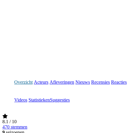
Overzicht
Acteurs
Afleveringen
Nieuws
Recensies
Reacties
Videos
Statistieken
Suggesties
8.1
/ 10
470 stemmen
9
seizoenen