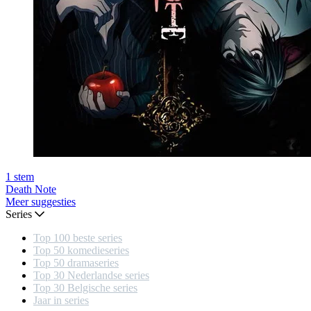
1
stem
Death Note
Meer suggesties
Series
Top 100 beste series
Top 50 komedieseries
Top 50 dramaseries
Top 30 Nederlandse series
Top 30 Belgische series
Jaar in series