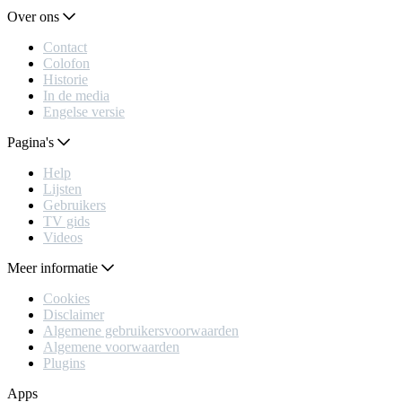
Over ons
Contact
Colofon
Historie
In de media
Engelse versie
Pagina's
Help
Lijsten
Gebruikers
TV gids
Videos
Meer informatie
Cookies
Disclaimer
Algemene gebruikersvoorwaarden
Algemene voorwaarden
Plugins
Apps