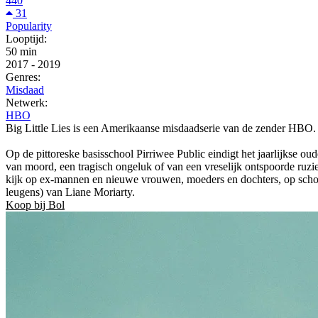
440
31
Popularity
Looptijd:
50 min
2017
-
2019
Genres:
Misdaad
Netwerk:
HBO
Big Little Lies is een Amerikaanse misdaadserie van de zender HBO. 
Op de pittoreske basisschool Pirriwee Public eindigt het jaarlijkse o
van moord, een tragisch ongeluk of van een vreselijk ontspoorde ruzie?
kijk op ex-mannen en nieuwe vrouwen, moeders en dochters, op school
leugens) van Liane Moriarty.
Koop bij Bol