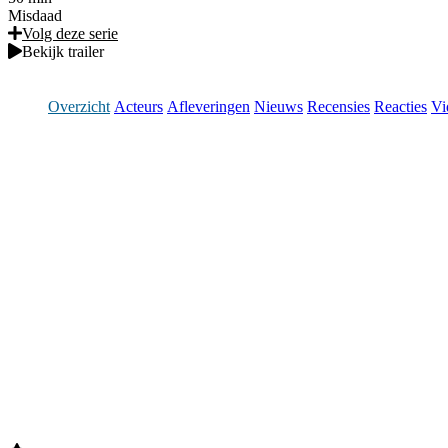
Misdaad
Volg deze serie
Bekijk trailer
Overzicht
Acteurs
Afleveringen
Nieuws
Recensies
Reacties
Vi