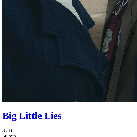
Big Little Lies
8
/ 10
50 min