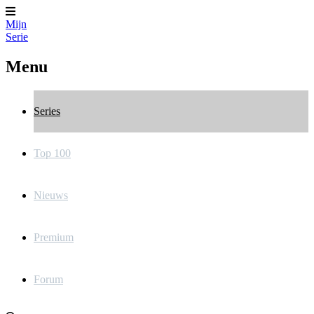
Mijn
Serie
Menu
Series
Top 100
Nieuws
Premium
Forum