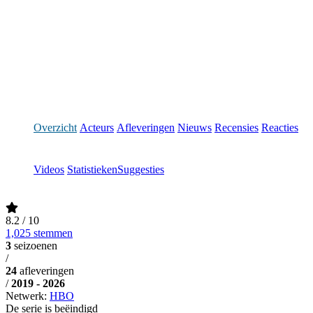
Overzicht
Acteurs
Afleveringen
Nieuws
Recensies
Reacties
Videos
Statistieken
Suggesties
8.2
/ 10
1,025 stemmen
3
seizoenen
/
24
afleveringen
/
2019 - 2026
Netwerk:
HBO
De serie is beëindigd