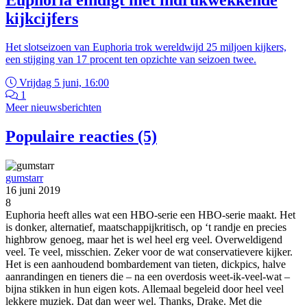
kijkcijfers
Het slotseizoen van Euphoria trok wereldwijd 25 miljoen kijkers,
een stijging van 17 procent ten opzichte van seizoen twee.
Vrijdag 5 juni, 16:00
1
Meer nieuwsberichten
Populaire reacties (5)
gumstarr
16 juni 2019
8
Euphoria heeft alles wat een HBO-serie een HBO-serie maakt. Het
is donker, alternatief, maatschappijkritisch, op ‘t randje en precies
highbrow genoeg, maar het is wel heel erg veel. Overweldigend
veel. Te veel, misschien. Zeker voor de wat conservatievere kijker.
Het is een aanhoudend bombardement van tieten, dickpics, halve
aanrandingen en tieners die – na een overdosis weet-ik-veel-wat –
bijna stikken in hun eigen kots. Allemaal begeleid door heel veel
lekkere muziek. Dat dan weer wel. Thanks, Drake. Met die