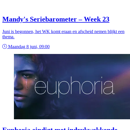
Mandy's Seriebarometer – Week 23
Juni is begonnen, het WK komt eraan en afscheid nemen blijkt een
thema.
Maandag 8 juni, 09:00
Euphoria eindigt met indrukwekkende