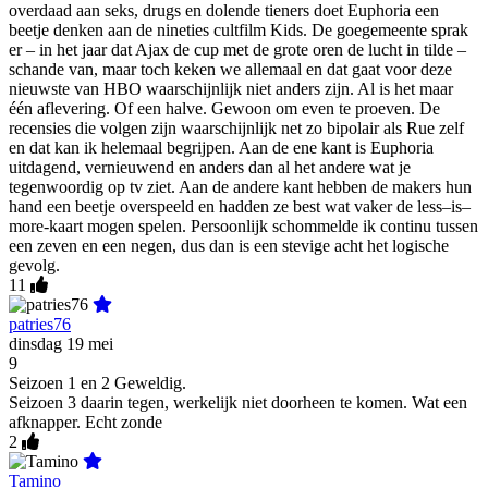
overdaad aan seks, drugs en dolende tieners doet Euphoria een
beetje denken aan de nineties cultfilm Kids. De goegemeente sprak
er – in het jaar dat Ajax de cup met de grote oren de lucht in tilde –
schande van, maar toch keken we allemaal en dat gaat voor deze
nieuwste van HBO waarschijnlijk niet anders zijn. Al is het maar
één aflevering. Of een halve. Gewoon om even te proeven. De
recensies die volgen zijn waarschijnlijk net zo bipolair als Rue zelf
en dat kan ik helemaal begrijpen. Aan de ene kant is Euphoria
uitdagend, vernieuwend en anders dan al het andere wat je
tegenwoordig op tv ziet. Aan de andere kant hebben de makers hun
hand een beetje overspeeld en hadden ze best wat vaker de less–is–
more-kaart mogen spelen. Persoonlijk schommelde ik continu tussen
een zeven en een negen, dus dan is een stevige acht het logische
gevolg.
11
patries76
dinsdag 19 mei
9
Seizoen 1 en 2 Geweldig.
Seizoen 3 daarin tegen, werkelijk niet doorheen te komen. Wat een
afknapper. Echt zonde
2
Tamino