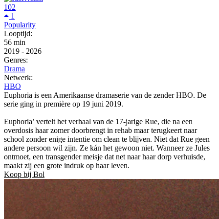
102
1
Popularity
Looptijd:
56 min
2019
-
2026
Genres:
Drama
Netwerk:
HBO
Euphoria is een Amerikaanse dramaserie van de zender HBO. De
serie ging in première op 19 juni 2019.
Euphoria’ vertelt het verhaal van de 17-jarige Rue, die na een
overdosis haar zomer doorbrengt in rehab maar terugkeert naar
school zonder enige intentie om clean te blijven. Niet dat Rue geen
andere persoon wil zijn. Ze kán het gewoon niet. Wanneer ze Jules
ontmoet, een transgender meisje dat net naar haar dorp verhuisde,
maakt zij een grote indruk op haar leven.
Koop bij Bol