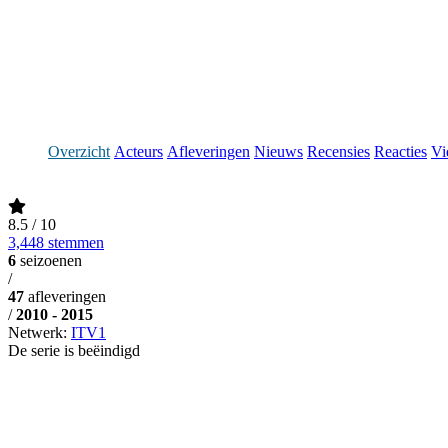
Overzicht
Acteurs
Afleveringen
Nieuws
Recensies
Reacties
Vi
8.5
/ 10
3,448 stemmen
6
seizoenen
/
47
afleveringen
/
2010 - 2015
Netwerk:
ITV1
De serie is beëindigd