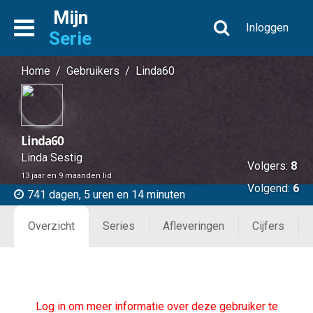
Mijn
Inloggen
Serie
Home
/
Gebruikers
/
Linda60
Linda60
Linda Sestig
Volgers:
8
13 jaar en 9 maanden lid
Volgend:
6
741 dagen, 5 uren en 14 minuten
Overzicht
Series
Afleveringen
Cijfers
Log in om meer informatie over deze gebruiker te