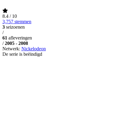
8.4
/ 10
3,757 stemmen
3
seizoenen
/
61
afleveringen
/
2005 - 2008
Netwerk:
Nickelodeon
De serie is beëindigd