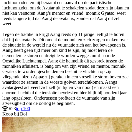
luchtnomaden en hij beraamt een aanval op de pacifistische
luchtnomaden om de Avatar uit te schakelen zodat deze zijn plannen
niet kan verstoren. Aang’s mentor en vriend, monnik Gyatso, weet
reeds langere tijd dat Aang de avatar is, zonder dat Aang dit zelf
weet.
Tegen de traditie in krijgt Aang reeds op 11-jarige leeftijd te horen
dat hij de avatar is. Dit omdat de monniken zich zorgen maken over
de situatie in de wereld nu de vuurnatie zich aan het bewapenen is.
Aang heeft geen tijd meer om kind te zijn, hij moet leren de
elementen te sturen en dreigt te worden weggestuurd naar de
Oostelijke Luchttempel. Aang die heimelijk dit gesprek tussen de
monniken afluistert, is bang om van zijn vriend en mentor, monnik
Gyatso, te worden gescheiden en besluit te vluchten op zijn
vliegende bizon Appa; zij geraken in een vreselijke storm boven zee,
waardoor ze samen in de woeste golven terechtkomen. Aangs
avatargeest activeert zichzelf (in tijden van nood) en maakt een
enorme Luchtbal die tenslotte bevriest en hier blijft hij honderd jaar
lang opgesloten. Ondertussen profiteert de vuurnatie van zijn
afwezigheid om de oorlog te beginnen.
#23
top 100
Koop bij Bol