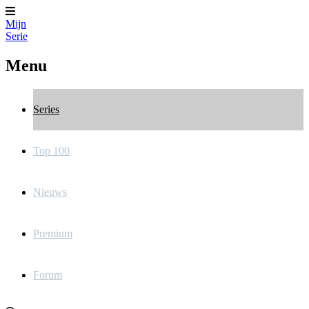
Mijn
Serie
Menu
Series
Top 100
Nieuws
Premium
Forum