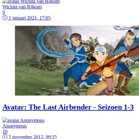
Wichita van Rijkom
9
1 januari 2021, 17:05
Avatar: The Last Airbender - Seizoen 1-3
Anonymous
10
5 november 2012, 09:25