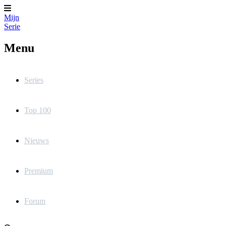
Mijn
Serie
Menu
Series
Top 100
Nieuws
Premium
Forum