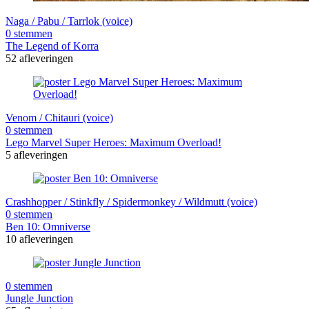
Naga / Pabu / Tarrlok (voice)
0 stemmen
The Legend of Korra
52 afleveringen
Venom / Chitauri (voice)
0 stemmen
Lego Marvel Super Heroes: Maximum Overload!
5 afleveringen
Crashhopper / Stinkfly / Spidermonkey / Wildmutt (voice)
0 stemmen
Ben 10: Omniverse
10 afleveringen
0 stemmen
Jungle Junction