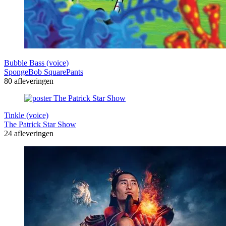
Bubble Bass (voice)
SpongeBob SquarePants
80 afleveringen
Tinkle (voice)
The Patrick Star Show
24 afleveringen