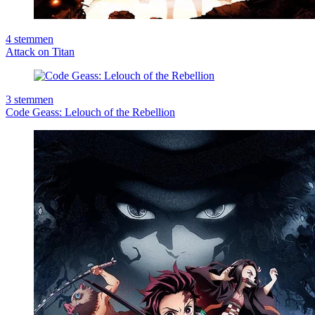
4
stemmen
Attack on Titan
3
stemmen
Code Geass: Lelouch of the Rebellion