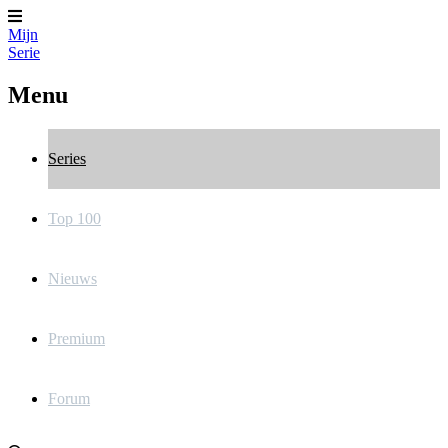
Mijn
Serie
Menu
Series
Top 100
Nieuws
Premium
Forum