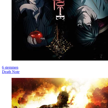
6
stemmen
Death Note