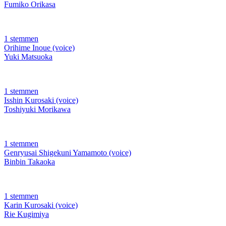
Fumiko Orikasa
1 stemmen
Orihime Inoue (voice)
Yuki Matsuoka
1 stemmen
Isshin Kurosaki (voice)
Toshiyuki Morikawa
1 stemmen
Genryusai Shigekuni Yamamoto (voice)
Binbin Takaoka
1 stemmen
Karin Kurosaki (voice)
Rie Kugimiya