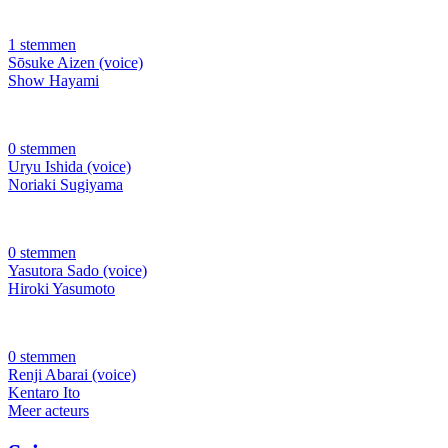
1 stemmen
Sōsuke Aizen (voice)
Show Hayami
0 stemmen
Uryu Ishida (voice)
Noriaki Sugiyama
0 stemmen
Yasutora Sado (voice)
Hiroki Yasumoto
0 stemmen
Renji Abarai (voice)
Kentaro Ito
Meer acteurs