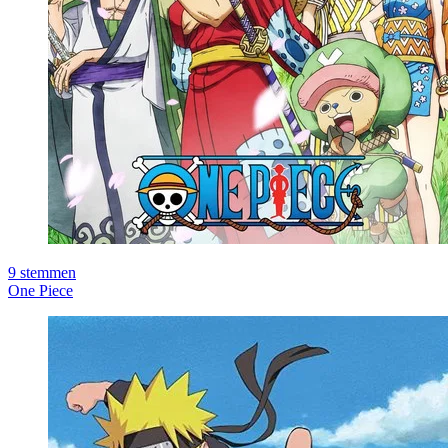
9
stemmen
One Piece