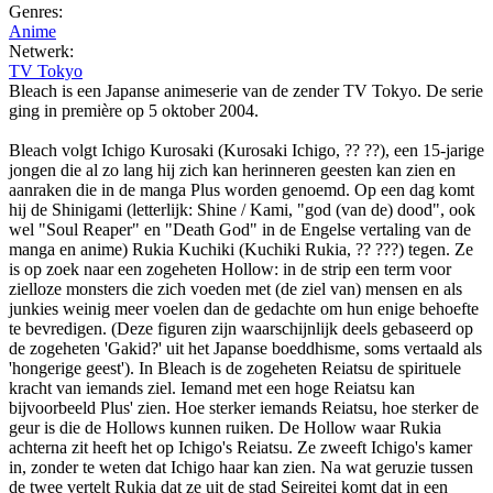
Genres:
Anime
Netwerk:
TV Tokyo
Bleach is een Japanse animeserie van de zender TV Tokyo. De serie
ging in première op 5 oktober 2004.
Bleach volgt Ichigo Kurosaki (Kurosaki Ichigo, ?? ??), een 15-jarige
jongen die al zo lang hij zich kan herinneren geesten kan zien en
aanraken die in de manga Plus worden genoemd. Op een dag komt
hij de Shinigami (letterlijk: Shine / Kami, "god (van de) dood", ook
wel "Soul Reaper" en "Death God" in de Engelse vertaling van de
manga en anime) Rukia Kuchiki (Kuchiki Rukia, ?? ???) tegen. Ze
is op zoek naar een zogeheten Hollow: in de strip een term voor
zielloze monsters die zich voeden met (de ziel van) mensen en als
junkies weinig meer voelen dan de gedachte om hun enige behoefte
te bevredigen. (Deze figuren zijn waarschijnlijk deels gebaseerd op
de zogeheten 'Gakid?' uit het Japanse boeddhisme, soms vertaald als
'hongerige geest'). In Bleach is de zogeheten Reiatsu de spirituele
kracht van iemands ziel. Iemand met een hoge Reiatsu kan
bijvoorbeeld Plus' zien. Hoe sterker iemands Reiatsu, hoe sterker de
geur is die de Hollows kunnen ruiken. De Hollow waar Rukia
achterna zit heeft het op Ichigo's Reiatsu. Ze zweeft Ichigo's kamer
in, zonder te weten dat Ichigo haar kan zien. Na wat geruzie tussen
de twee vertelt Rukia dat ze uit de stad Seireitei komt dat in een