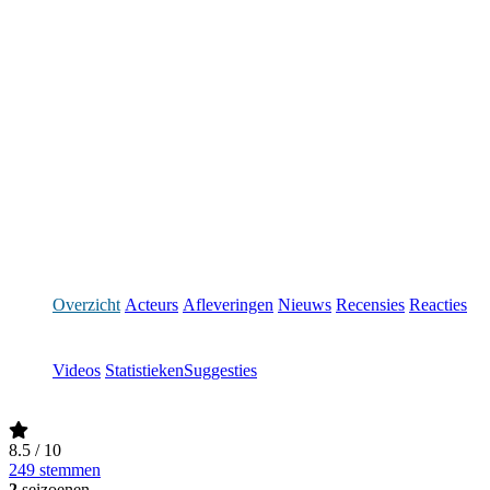
Overzicht
Acteurs
Afleveringen
Nieuws
Recensies
Reacties
Videos
Statistieken
Suggesties
8.5
/ 10
249 stemmen
2
seizoenen