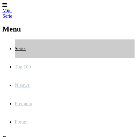
Mijn
Serie
Menu
Series
Top 100
Nieuws
Premium
Forum