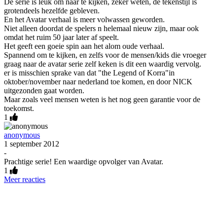
De serie is leuk om naar te kijken, zeker weten, de tekenstijl is
grotendeels hezelfde gebleven.
En het Avatar verhaal is meer volwassen geworden.
Niet alleen doordat de spelers n helemaal nieuw zijn, maar ook
omdat het ruim 50 jaar later af speelt.
Het geeft een goeie spin aan het alom oude verhaal.
Spannend om te kijken, en zelfs voor de mensen/kids die vroeger
graag naar de avatar serie zelf keken is dit een waardig vervolg.
er is misschien sprake van dat "the Legend of Korra"in
oktober/november naar nederland toe komen, en door NICK
uitgezonden gaat worden.
Maar zoals veel mensen weten is het nog geen garantie voor de
toekomst.
1
anonymous
1 september 2012
-
Prachtige serie! Een waardige opvolger van Avatar.
1
Meer reacties