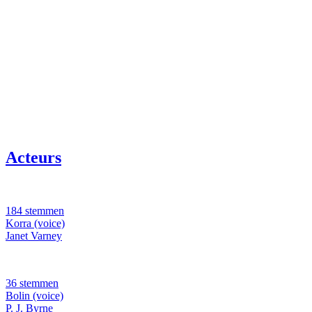
Acteurs
184 stemmen
Korra (voice)
Janet Varney
36 stemmen
Bolin (voice)
P. J. Byrne