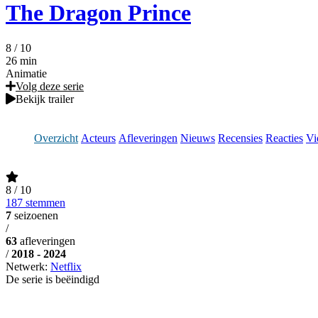
The Dragon Prince
8
/ 10
26 min
Animatie
Volg deze serie
Bekijk trailer
Overzicht
Acteurs
Afleveringen
Nieuws
Recensies
Reacties
Vi
8
/ 10
187 stemmen
7
seizoenen
/
63
afleveringen
/
2018 - 2024
Netwerk:
Netflix
De serie is beëindigd