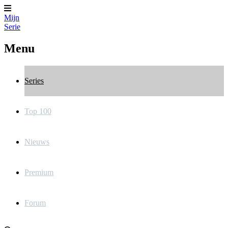
Mijn
Serie
Menu
Series
Top 100
Nieuws
Premium
Forum