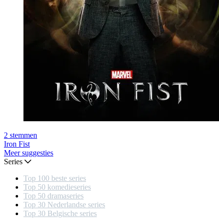
2
stemmen
Iron Fist
Meer suggesties
Series
Top 100 beste series
Top 50 komedieseries
Top 50 dramaseries
Top 30 Nederlandse series
Top 30 Belgische series