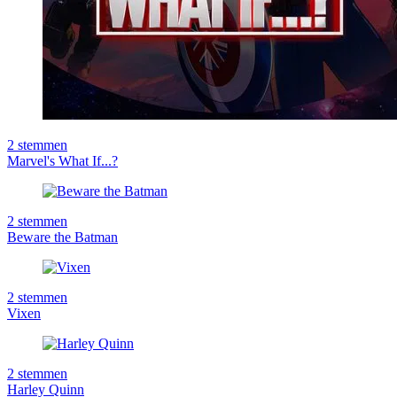
2
stemmen
Marvel's What If...?
2
stemmen
Beware the Batman
2
stemmen
Vixen
2
stemmen
Harley Quinn