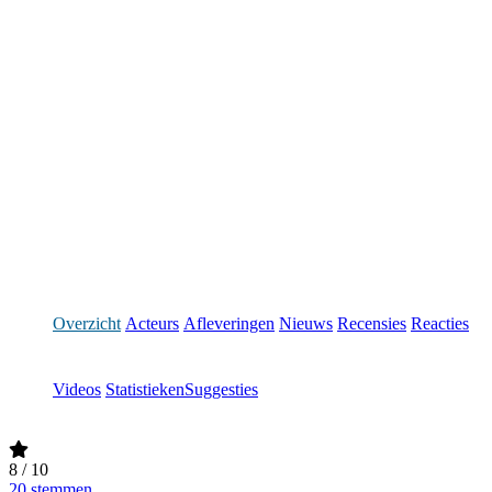
Overzicht
Acteurs
Afleveringen
Nieuws
Recensies
Reacties
Videos
Statistieken
Suggesties
8
/ 10
20 stemmen