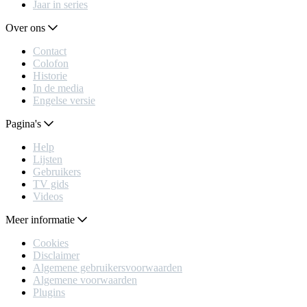
Jaar in series
Over ons
Contact
Colofon
Historie
In de media
Engelse versie
Pagina's
Help
Lijsten
Gebruikers
TV gids
Videos
Meer informatie
Cookies
Disclaimer
Algemene gebruikersvoorwaarden
Algemene voorwaarden
Plugins