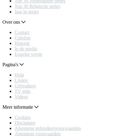
Top 30 Nederlandse series
Top 30 Belgische series
Jaar in series
Over ons
Contact
Colofon
Historie
In de media
Engelse versie
Pagina's
Help
Lijsten
Gebruikers
TV gids
Videos
Meer informatie
Cookies
Disclaimer
Algemene gebruikersvoorwaarden
Algemene voorwaarden