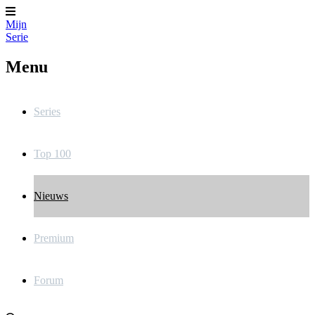
Mijn
Serie
Menu
Series
Top 100
Nieuws
Premium
Forum