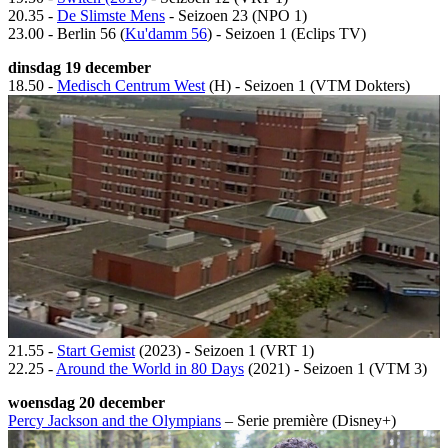
20.35 -
De Slimste Mens
- Seizoen 23 (NPO 1)
23.00 - Berlin 56 (
Ku'damm 56
) - Seizoen 1 (Eclips TV)
dinsdag 19 december
18.50 -
Medisch Centrum West
(H) - Seizoen 1 (VTM Dokters)
21.55 -
Start Gemist
(2023) - Seizoen 1 (VRT 1)
22.25 -
Around the World in 80 Days
(2021) - Seizoen 1 (VTM 3)
woensdag 20 december
Percy Jackson and the Olympians
– Serie première (Disney+)