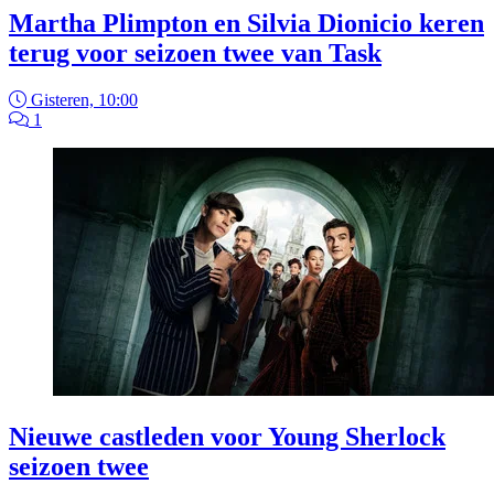
Martha Plimpton en Silvia Dionicio keren
terug voor seizoen twee van Task
Gisteren, 10:00
1
Nieuwe castleden voor Young Sherlock
seizoen twee