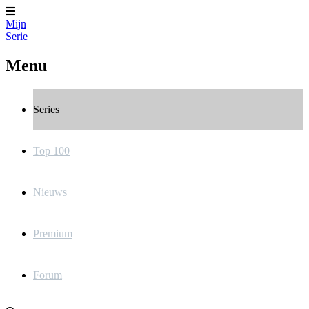
Mijn
Serie
Menu
Series
Top 100
Nieuws
Premium
Forum