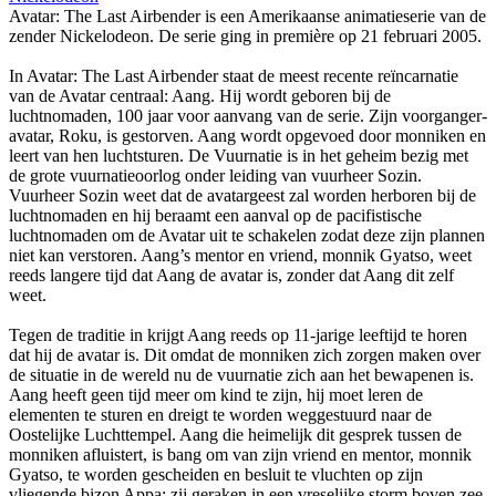
Avatar: The Last Airbender is een Amerikaanse animatieserie van de
zender Nickelodeon. De serie ging in première op 21 februari 2005.
In Avatar: The Last Airbender staat de meest recente reïncarnatie
van de Avatar centraal: Aang. Hij wordt geboren bij de
luchtnomaden, 100 jaar voor aanvang van de serie. Zijn voorganger-
avatar, Roku, is gestorven. Aang wordt opgevoed door monniken en
leert van hen luchtsturen. De Vuurnatie is in het geheim bezig met
de grote vuurnatieoorlog onder leiding van vuurheer Sozin.
Vuurheer Sozin weet dat de avatargeest zal worden herboren bij de
luchtnomaden en hij beraamt een aanval op de pacifistische
luchtnomaden om de Avatar uit te schakelen zodat deze zijn plannen
niet kan verstoren. Aang’s mentor en vriend, monnik Gyatso, weet
reeds langere tijd dat Aang de avatar is, zonder dat Aang dit zelf
weet.
Tegen de traditie in krijgt Aang reeds op 11-jarige leeftijd te horen
dat hij de avatar is. Dit omdat de monniken zich zorgen maken over
de situatie in de wereld nu de vuurnatie zich aan het bewapenen is.
Aang heeft geen tijd meer om kind te zijn, hij moet leren de
elementen te sturen en dreigt te worden weggestuurd naar de
Oostelijke Luchttempel. Aang die heimelijk dit gesprek tussen de
monniken afluistert, is bang om van zijn vriend en mentor, monnik
Gyatso, te worden gescheiden en besluit te vluchten op zijn
vliegende bizon Appa; zij geraken in een vreselijke storm boven zee,