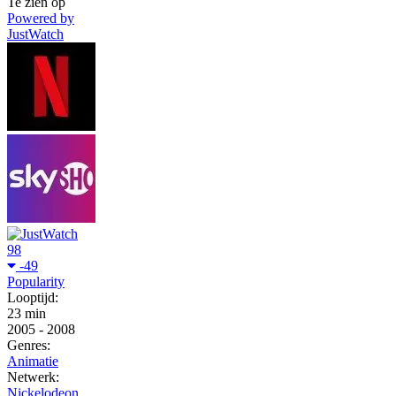
Te zien op
Powered by
JustWatch
98
-49
Popularity
Looptijd:
23 min
2005
-
2008
Genres:
Animatie
Netwerk:
Nickelodeon