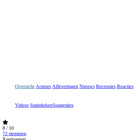
Overzicht
Acteurs
Afleveringen
Nieuws
Recensies
Reacties
Videos
Statistieken
Suggesties
8
/ 10
72 stemmen
3
seizoenen