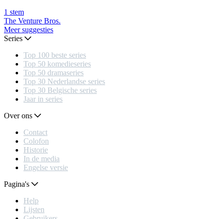
1
stem
The Venture Bros.
Meer suggesties
Series
Top 100 beste series
Top 50 komedieseries
Top 50 dramaseries
Top 30 Nederlandse series
Top 30 Belgische series
Jaar in series
Over ons
Contact
Colofon
Historie
In de media
Engelse versie
Pagina's
Help
Lijsten
Gebruikers