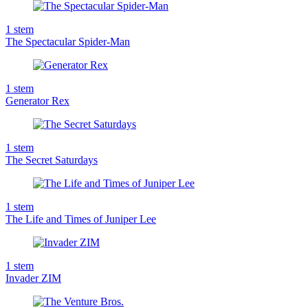
1
stem
The Spectacular Spider-Man
1
stem
Generator Rex
1
stem
The Secret Saturdays
1
stem
The Life and Times of Juniper Lee
1
stem
Invader ZIM