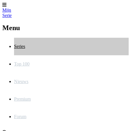
Mijn
Serie
Menu
Series
Top 100
Nieuws
Premium
Forum