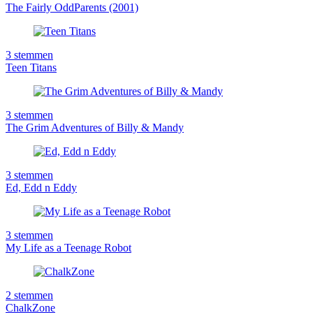
The Fairly OddParents (2001)
3
stemmen
Teen Titans
3
stemmen
The Grim Adventures of Billy & Mandy
3
stemmen
Ed, Edd n Eddy
3
stemmen
My Life as a Teenage Robot
2
stemmen
ChalkZone