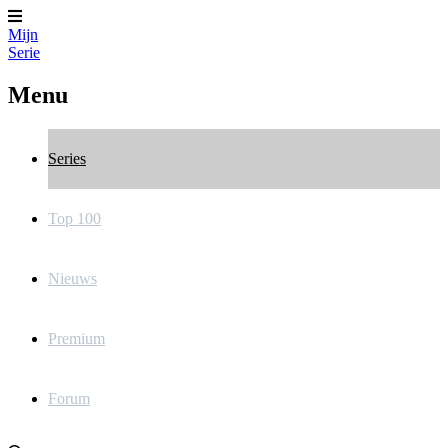
Mijn
Serie
Menu
Series
Top 100
Nieuws
Premium
Forum