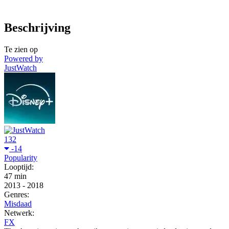
Beschrijving
Te zien op
Powered by
JustWatch
132
-14
Popularity
Looptijd:
47 min
2013
-
2018
Genres:
Misdaad
Netwerk:
FX